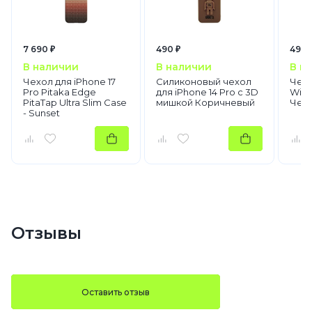
7 690 ₽
490 ₽
490 
В наличии
В наличии
В н
Чехол для iPhone 17
Силиконовый чехол
Чехо
Pro Pitaka Edge
для iPhone 14 Pro с 3D
WiWU
PitaTap Ultra Slim Case
мишкой Коричневый
Чер
- Sunset
Отзывы
Оставить отзыв