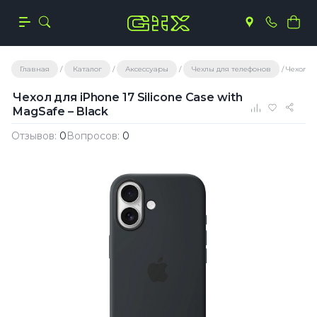
Главная
Каталог
Аксессуары
Чехлы для телефонов
Чехол дл
Чехол для iPhone 17 Silicone Case with
MagSafe – Black
Отзывов:
0
Вопросов:
0