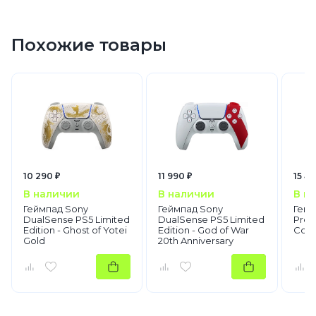
Похожие товары
10 290 ₽
11 990 ₽
15 49
В наличии
В наличии
В н
Геймпад Sony
Геймпад Sony
Гейм
DualSense PS5 Limited
DualSense PS5 Limited
Pro 
Edition - Ghost of Yotei
Edition - God of War
Contr
Gold
20th Anniversary