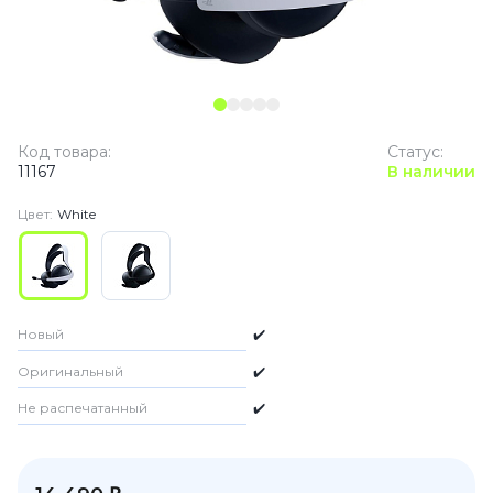
Код товара:
Статус:
11167
В наличии
Цвет:
White
Новый
✔️
Оригинальный
✔️
Не распечатанный
✔️