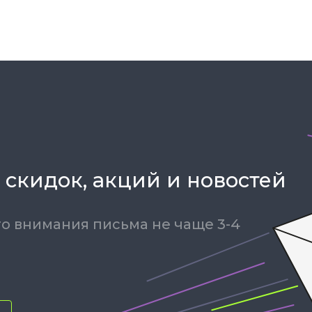
Зарядные 
Внешние а
Кабели
Автомобил
 скидок, акций и новостей
о внимания письма не чаще 3-4