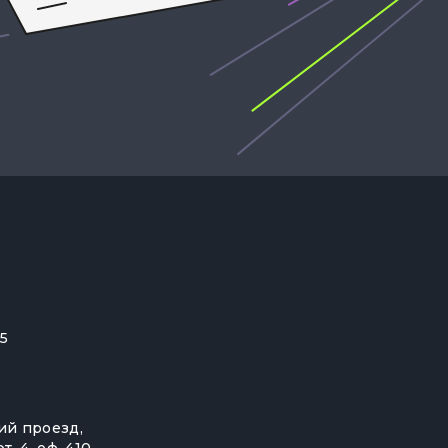
55
ий проезд,