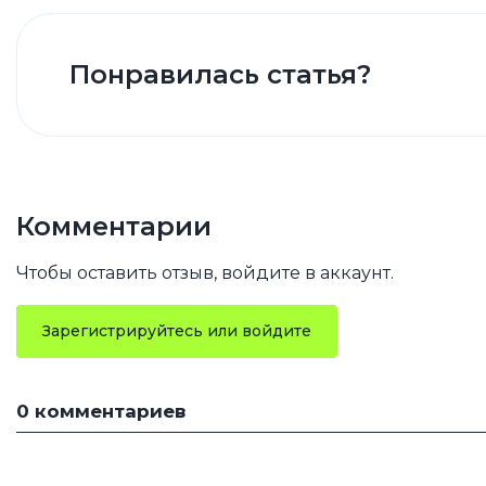
iPhone 1
iPhone 1
Понравилась статья?
iPhone 1
iPhone S
Poco
Комментарии
F Series
Чтобы оставить отзыв, войдите в аккаунт.
M Series
X Series
Зарегистрируйтесь или войдите
0 комментариев
Nothin