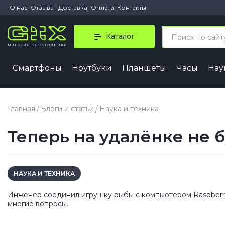
О нас
Отзывы
Доставка
Оплата
Контакты
Каталог
Смартфоны
Ноутбуки
Планшеты
Часы
На
iPhone 
iPhone 1
Главная
Блоги и статьи
Наука и техника
iPhone 1
Теперь на удалёнке не б
iPhone 1
iPhone 1
iPhone A
НАУКА И ТЕХНИКА
Инженер соединил игрушку рыбы с компьютером Raspberry 
многие вопросы.
iPhone
iPhone 1