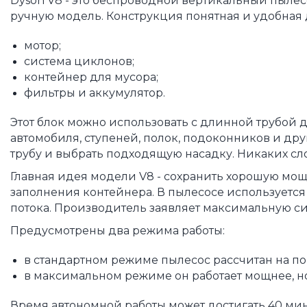
Dyson V8 - это беспроводной вертикальный пылес
ручную модель. Конструкция понятная и удобная 
мотор;
система циклонов;
контейнер для мусора;
фильтры и аккумулятор.
Этот блок можно использовать с длинной трубой дл
автомобиля, ступеней, полок, подоконников и дру
трубу и выбрать подходящую насадку. Никаких сл
Главная идея модели V8 - сохранить хорошую мощ
заполнения контейнера. В пылесосе используется 
потока. Производитель заявляет максимальную си
Предусмотрены два режима работы:
в стандартном режиме пылесос рассчитан на п
в максимальном режиме он работает мощнее, но
Время автономной работы может достигать 40 мин