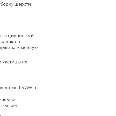
 уборку шерсти
ает в циклонный
оседают в
держивать мелкую
е частицы не
.
вленные 115 AW в
циальная
меньшает