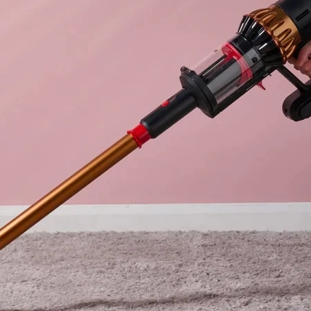
3
Series S
Pixel 9
2
Series Z
Pixel 8
1
Pixel 7
E
Pixel 6
Xiaomi
Honor
Honor 400
Honor 400
Honor Magi
g
Redmi
Аксессу
Чехлы
Защитные 