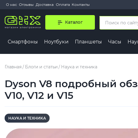
О нас
Отзывы
Доставка
Оплата
Контакты
Каталог
Смартфоны
Ноутбуки
Планшеты
Часы
На
iPhone 
iPhone 1
Главная
Блоги и статьи
Наука и техника
iPhone 1
Dyson V8 подробный об
iPhone 1
iPhone 1
V10, V12 и V15
iPhone A
НАУКА И ТЕХНИКА
iPhone
iPhone 1