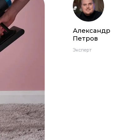
Александр
Петров
Эксперт
 Pro
c 8 Pro
ары
стекла