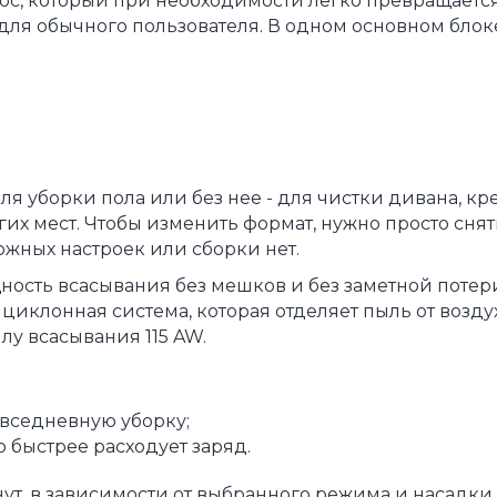
ос, который при необходимости легко превращаетс
для обычного пользователя. В одном основном блоке
я уборки пола или без нее - для чистки дивана, кре
гих мест. Чтобы изменить формат, нужно просто снят
ожных настроек или сборки нет.
ность всасывания без мешков и без заметной потер
циклонная система, которая отделяет пыль от возду
лу всасывания 115 AW.
овседневную уборку;
 быстрее расходует заряд.
ут, в зависимости от выбранного режима и насадки.