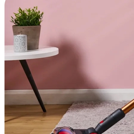
iPhone 1
iPhone 1
iPhone 1
iPhone S
Poco
F Series
M Series
X Series
Nothin