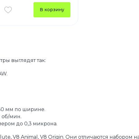
В корзину
ры выглядят так:
AW.
250 мм по ширине.
 об/мин.
ером до 0,3 микрона.
ute, V8 Animal, V8 Origin. Они отличаются набором н