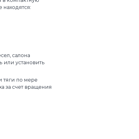
я в компактную
 находятся:
сел, салона
ь или установить
и тяги по мере
ха за счет вращения