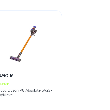
490 ₽
личии
сос Dyson V8 Absolute SV25 -
w/Nickel