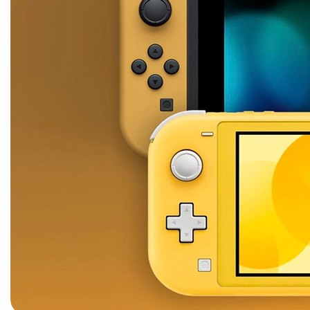
iPhone 1
iPhone 1
iPhone 1
iPhone S
Poco
F Series
M Series
X Series
Nothin