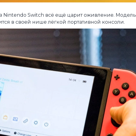
Зарядные 
тв Nintendo Switch всё ещё царит оживление. Моде
Внешние а
жится в своей нише лёгкой портативной консоли.
Кабели
Автомобил