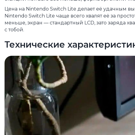
Цена на Nintendo Switch Lite делает её удачным в
Nintendo Switch Lite чаще всего хвалят её за про
меньше, экран — стандартный LCD, зато заряда хват
с тобой.
Технические характеристи