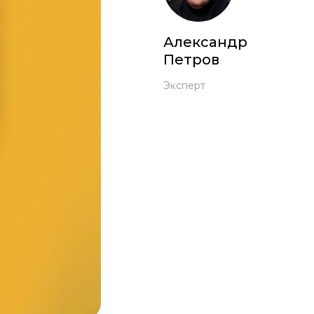
Александр
Петров
Эксперт
 Pro
c 8 Pro
ары
стекла