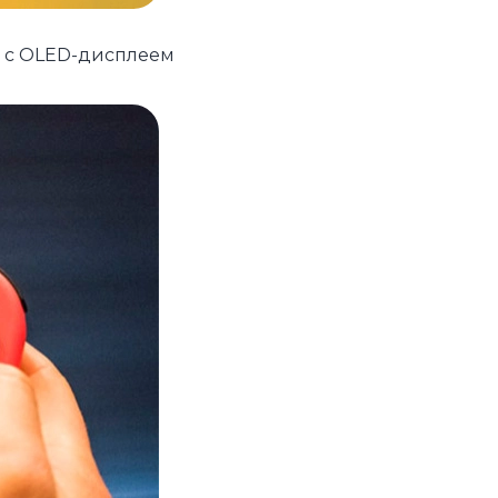
устройства
ль с OLED-дисплеем
ккумуляторы
ьные держатели