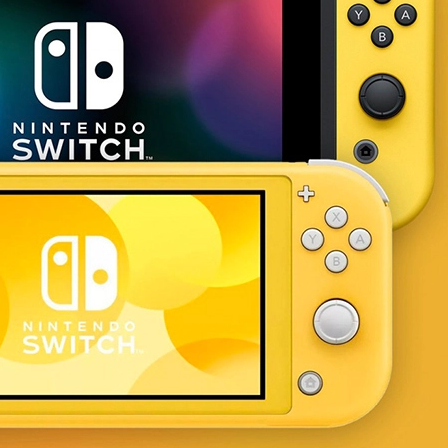
3
Series S
Pixel 9
2
Series Z
Pixel 8
1
Pixel 7
E
Pixel 6
Xiaomi
Honor
Honor 400
Honor 400
Honor Magi
g
Redmi
Аксессу
Чехлы
Защитные 