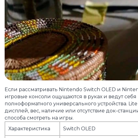
Если рассматривать Nintendo Switch OLED и Ninten
игровые консоли ощущаются в руках и ведут себя 
полноформатного универсального устройства. Lite 
дисплей, вес, наличие или отсутствие док-станци
способа смотреть на игры.
Характеристика
Switch OLED