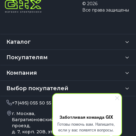
© 2026
Все права защищены
Каталог
Покупателям
Компания
Выбор покупателей
+7(495) 055 50 55
info@gix.ru
г. Москва,
10:00 – 20:00
Заботливая команда GIX
Ежедневно
Багратионовский
Готовы помочь вам. Напишите,
проезд,
если у вас появятся вопросы.
д. 7, корп. 20В, эт. 4, оф.