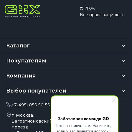
© 2026
Все права защищены
Каталог
Покупателям
Компания
Выбор покупателей
+7(495) 055 50 55
info@gix.ru
г. Москва,
10:00 – 20:00
Заботливая команда GIX
Ежедневно
Багратионовский
Готовы помочь вам. Напишите,
проезд,
если у вас появятся вопросы.