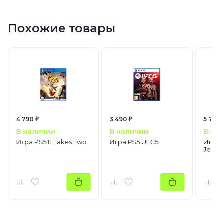
Похожие товары
4 790 ₽
3 490 ₽
5 790
В наличии
В наличии
В н
Игра PS5 It Takes Two
Игра PS5 UFC5
Игра
Jedi 