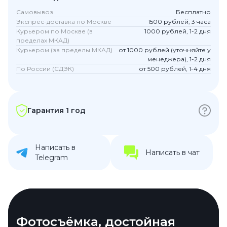
Самовывоз
Бесплатно
Экспрес-доставка по Москве
1500 рублей, 3 часа
Курьером по Москве (в
1000 рублей, 1-2 дня
пределах МКАД)
Курьером (за пределы МКАД)
от 1000 рублей (уточняйте у
менеджера), 1-2 дня
По России (СДЭК)
от 500 рублей, 1-4 дня
Гарантия 1 год
Написать в
Написать в чат
Telegram
Экран, который
Фотосъёмка, достойная
Энергия, которая не
Место хватит на всё