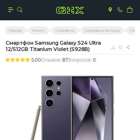
Главная
Каталог
Смартфоны
Смартфоны Samsung
Смарт
Смартфон Samsung Galaxy S24 Ultra
12/512GB Titanium Violet (S928B)
5.00
Отзывов:
87
Вопросов:
0