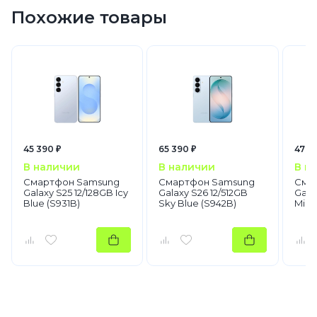
Похожие товары
45 390 ₽
65 390 ₽
47 0
В наличии
В наличии
В н
Смартфон Samsung
Смартфон Samsung
Сма
Galaxy S25 12/128GB Icy
Galaxy S26 12/512GB
Gala
Blue (S931B)
Sky Blue (S942B)
Mint