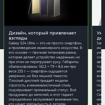
Дизайн, который привлекает
Ум
взгляды
де
Galaxy S24 Ultra — это не просто смартфон,
Sams
а произведение инженерного искусства. В
инте
его основе — прочная титановая рамка,
умно
которая делает устройство надёжным, но
сним
при этом не перегружает руку. Габариты
авто
сбалансированы: 162,3 × 79 × 8,6 мм при
Нужн
весе 233 г — смартфон ощущается
мгно
уверенно, но без лишней тяжести.
вопр
Плоский дисплей придаёт модели
подс
строгость, а минималистичный стиль
поль
подчёркивает премиальный статус. Всё
кото
продумано до мелочей, и этот гаджет
Смар
определённо заслуживает внимания тех,
имен
кто ценит элегантность в деталях
ждёш