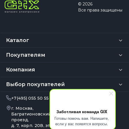
© 2026
Все права защищены
Каталог
Покупателям
Компания
Выбор покупателей
+7(495) 055 50 55
info@gix.ru
г. Москва,
10:00 – 20:00
Заботливая команда GIX
Ежедневно
Багратионовский
Готовы помочь вам. Напишите,
проезд,
если у вас появятся вопросы.
д. 7, корп. 20В, эт. 4, оф.