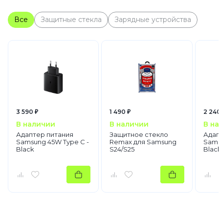
Все
Защитные стекла
Зарядные устройства
3 590 ₽
1 490 ₽
2 24
В наличии
В наличии
В н
Адаптер питания
Защитное стекло
Адап
Samsung 45W Type C -
Remax для Samsung
Sams
Black
S24/S25
Blac