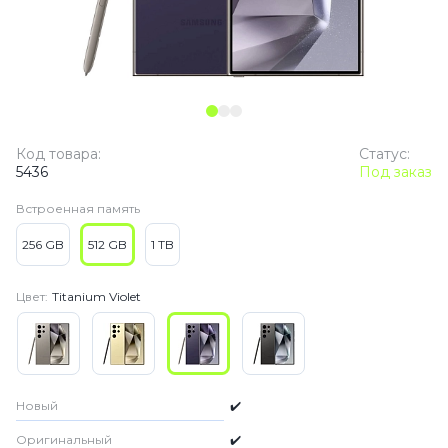
Код товара:
Статус:
5436
Под заказ
Встроенная память
256 GB
512 GB
1 TB
Цвет:
Titanium Violet
Новый
✔️
Оригинальный
✔️