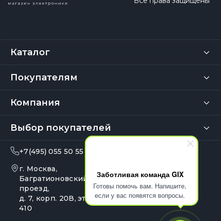
Все права защищены
Каталог
Покупателям
Компания
Выбор покупателей
+7(495) 055 50 55
info@gix.ru
г. Москва,
10:00 – 20:00
Заботливая команда GIX
Ежедневно
Багратионовский
Готовы помочь вам. Напишите,
проезд,
если у вас появятся вопросы.
д. 7, корп. 20В, эт. 4, оф.
410