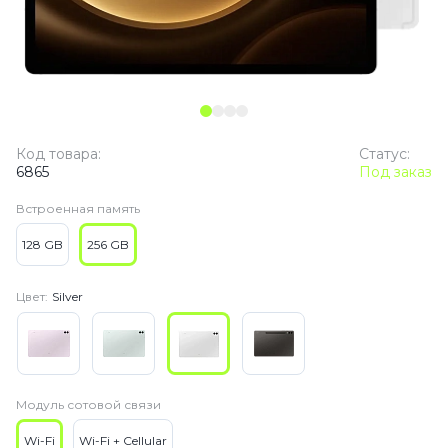
Код товара:
Статус:
6865
Под заказ
Встроенная память
128 GB
256 GB
Цвет:
Silver
Модуль сотовой связи
Wi-Fi
Wi-Fi + Cellular