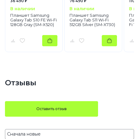
36 490 ₽
76 490 ₽
110 9
В наличии
В наличии
В н
Планшет Samsung
Планшет Samsung
Пла
Galaxy Tab S10 FE Wi-Fi
Galaxy Tab S11 Wi-Fi
Galax
128GB Gray (SM-X520)
512GB Silver (SM-X730)
Fi 1T
Отзывы
Оставить отзыв