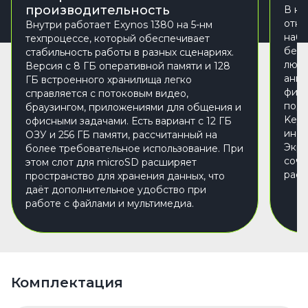
производительность
В ко
откр
Внутри работает Exynos 1380 на 5-нм
набр
техпроцессе, который обеспечивает
без 
стабильность работы в разных сценариях.
люби
Версия с 8 ГБ оперативной памяти и 128
анно
ГБ встроенного хранилища легко
фирм
справляется с потоковым видео,
подк
браузингом, приложениями для общения и
Keyb
офисными задачами. Есть вариант с 12 ГБ
инст
ОЗУ и 256 ГБ памяти, рассчитанный на
Экра
более требовательное использование. При
соче
этом слот для microSD расширяет
расш
пространство для хранения данных, что
даёт дополнительное удобство при
работе с файлами и мультимедиа.
Комплектация