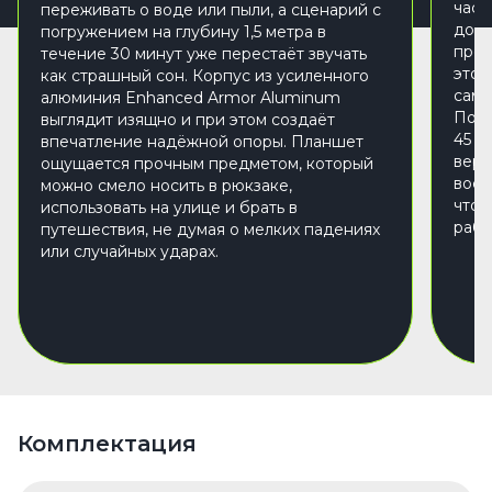
часы
переживать о воде или пыли, а сценарий с
доку
погружением на глубину 1,5 метра в
пров
течение 30 минут уже перестаёт звучать
этом
как страшный сон. Корпус из усиленного
самы
алюминия Enhanced Armor Aluminum
Подд
выглядит изящно и при этом создаёт
45 В
впечатление надёжной опоры. Планшет
верн
ощущается прочным предметом, который
восп
можно смело носить в рюкзаке,
что 
использовать на улице и брать в
рабо
путешествия, не думая о мелких падениях
или случайных ударах.
Комплектация