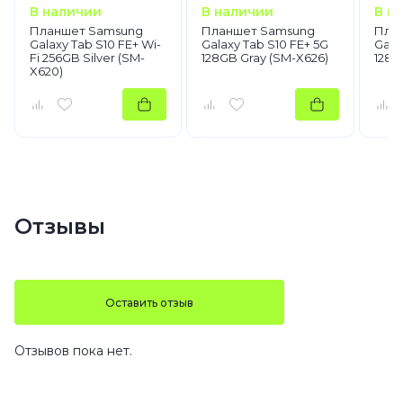
В наличии
В наличии
В н
Планшет Samsung
Планшет Samsung
Пла
Galaxy Tab S10 FE+ Wi-
Galaxy Tab S10 FE+ 5G
Galax
Fi 256GB Silver (SM-
128GB Gray (SM-X626)
128G
X620)
Отзывы
Оставить отзыв
Отзывов пока нет.