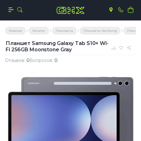
Главная
Каталог
Планшеты
Планшеты Samsung
Планшет
Планшет Samsung Galaxy Tab S10+ Wi-
Fi 256GB Moonstone Gray
Отзывов:
0
Вопросов:
0