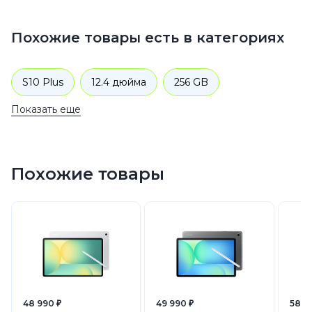
Похожие товары есть в категориях
S10 Plus
12.4 дюйма
256 GB
Показать еще
Планшеты
Samsung
Планшеты Samsung Galaxy Tab S
Похожие товары
48 990 ₽
49 990 ₽
58 4