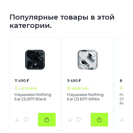
Популярные товары в этой
категории.
11 490 ₽
9 490 ₽
8 990 
В наличии
В наличии
В нал
Наушники Nothing
Наушники Nothing
Наушн
Ear (3) B171 Black
Ear (3) B171 White
CMF H
Pro Da