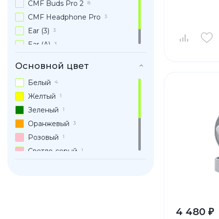
CMF Buds Pro 2
8
CMF Headphone Pro
3
Ear (3)
3
Ear (A)
3
Headphone (a)
2
Основной цвет
Белый
4
Желтый
1
Зеленый
1
Оранжевый
3
Розовый
1
Светло-серый
1
Серый
6
Синий
2
Темн-серый
1
Черный
3
4 480 ₽