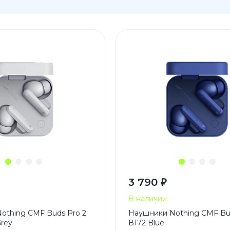
3
Series S
Pixel 9
2
Series Z
Pixel 8
1
Pixel 7
E
Pixel 6
Xiaomi
Honor
Honor 400
Honor 400
Honor Magi
3 790 ₽
g
Redmi
Аксессу
В наличии
othing CMF Buds Pro 2
Наушники Nothing CMF Bu
Чехлы
Grey
В172 Blue
Защитные 