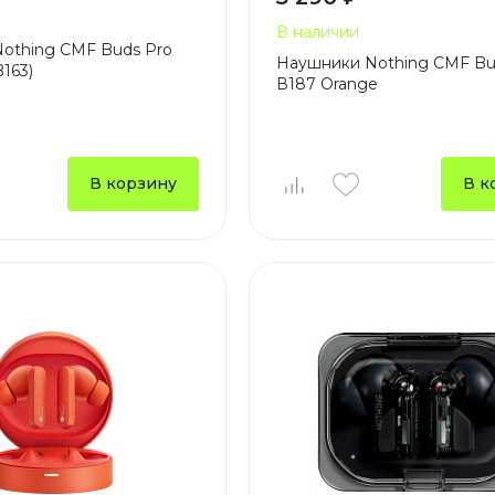
В наличии
othing CMF Buds Pro
Наушники Nothing CMF Bu
B163)
В187 Orange
В корзину
В к