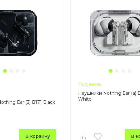
Под заказ
Наушники Nothing Ear (a) 
White
thing Ear (3) B171 Black
В корзину
В к