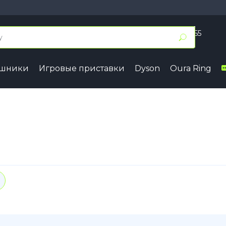
+7 (495) 055 50 55
Заказать звонок
ушники
Игровые приставки
Dyson
Oura Ring
17
iPhone 16
iPhone 15
7 Pro Max
iPhone 16 Pro Max
iPhone 15 
7 Pro
iPhone 16 Pro
iPhone 15 
7
iPhone 16 Plus
iPhone 15 
7e
iPhone 16
iPhone 15
ir
iPhone 16e
Samsung
Google
4
Series A
Pixel 10