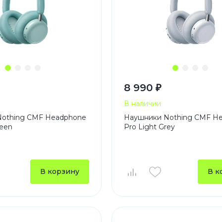
8 990 ₽
В наличии
othing CMF Headphone
Наушники Nothing CMF H
reen
Pro Light Grey
В корзину
В к