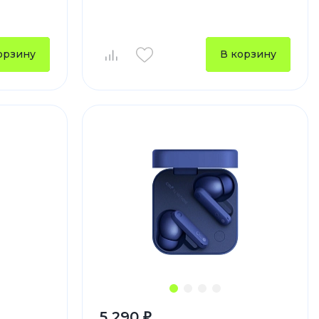
устройства
ккумуляторы
орзину
В корзину
ьные держатели
5 290 ₽