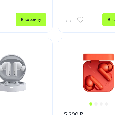
Зарядные 
Внешние а
В корзину
В к
Кабели
Автомобил
5 290 ₽