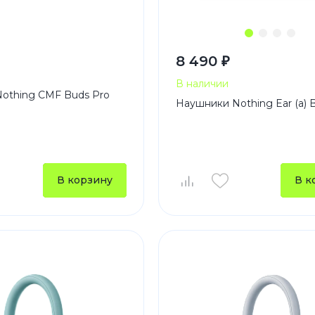
8 490 ₽
В наличии
othing CMF Buds Pro
Наушники Nothing Ear (a) B
e
В корзину
В к