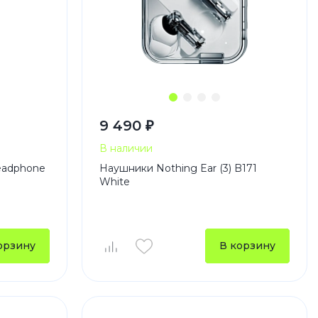
9 490 ₽
В наличии
eadphone
Наушники Nothing Ear (3) B171
White
орзину
В корзину