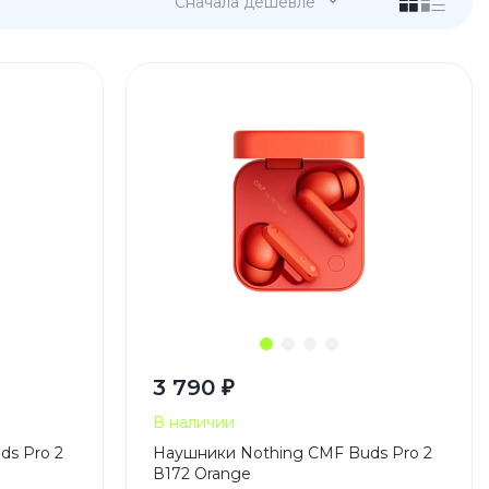
Сначала дешевле
 Pro
c 8 Pro
3 790 ₽
ары
В наличии
ds Pro 2
Наушники Nothing CMF Buds Pro 2
В172 Orange
стекла