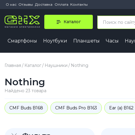
О нас
Отзывы
Доставка
Оплата
Контакты
Каталог
Смартфоны
Ноутбуки
Планшеты
Часы
На
iPhone 
iPhone 1
Главная
Каталог
Наушники
Nothing
iPhone 1
Nothing
iPhone 1
iPhone 1
Найдено 23 товара
iPhone A
CMF Buds B168
CMF Buds Pro B163
Ear (a) B162
iPhone
iPhone 1