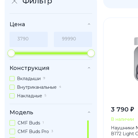
Фильтр
iPhone 1
iPhone 1
Цена
iPhone 1
iPhone S
Poco
Конструкция
F Series
Вкладыши
9
M Series
Внутриканальные
4
X Series
Накладные
5
3 790 ₽
Модель
Nothin
В наличии
CMF Buds
1
Наушники N
CMF Buds Pro
3
В172 Light 