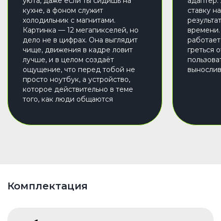
уюта, даже если ты сидишь на
адаптер.
кухне, а фоном служит
ставку н
холодильник с магнитами.
результа
Картинка — 12 мегапикселей, но
времени.
дело не в цифрах. Она выглядит
работает
чище, движения в кадре ловит
греться 
лучше, и в целом создаёт
пользоват
ощущение, что перед тобой не
вынослив
просто ноутбук, а устройство,
которое действительно в теме
того, как люди общаются
Комплектация