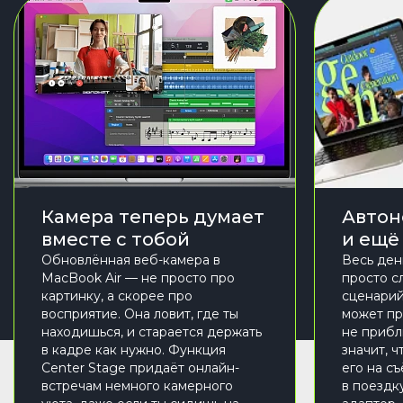
Камера теперь думает
Автон
вместе с тобой
и ещё
Обновлённая веб-камера в
Весь ден
MacBook Air — не просто про
просто с
картинку, а скорее про
сценарий
восприятие. Она ловит, где ты
может пр
находишься, и старается держать
не прибл
в кадре как нужно. Функция
значит, 
Center Stage придаёт онлайн-
его на с
встречам немного камерного
в поездку