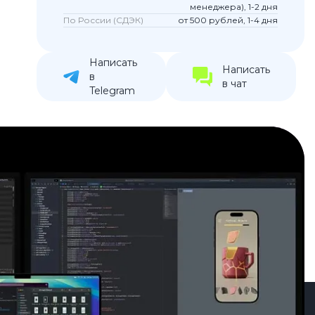
менеджера), 1-2 дня
устройства
По России (СДЭК)
от 500 рублей, 1-4 дня
ккумуляторы
Написать
Написать
ьные держатели
в
в чат
Telegram