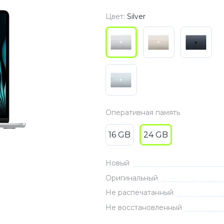
3
Series S
Pixel 9
Цвет:
Silver
2
Series Z
Pixel 8
1
Pixel 7
E
Pixel 6
Xiaomi
Honor
Оперативная память
Honor 400
Honor 400
16 GB
24 GB
Honor Magi
Новый
Оригинальный
g
Redmi
Аксессу
Не распечатанный
Не восстановленный
Чехлы
Защитные 