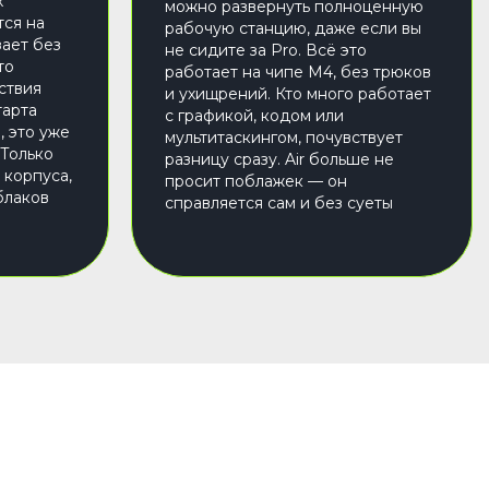
х
можно развернуть полноценную
тся на
рабочую станцию, даже если вы
зает без
не сидите за Pro. Всё это
то
работает на чипе M4, без трюков
ствия
и ухищрений. Кто много работает
тарта
с графикой, кодом или
, это уже
мультитаскингом, почувствует
 Только
разницу сразу. Air больше не
 корпуса,
просит поблажек — он
блаков
справляется сам и без суеты