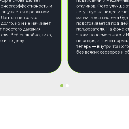
 Apple снова делает
подвисаний и медленны
а энергоэффективность, и
откликов. Фото улучшаю
т ощущается в реальном
лету, шум на видео исче
 Лэптоп не только
магии, а вся система буд
 долго, но и не начинает
подстраивается под дей
от простого дыхания
пользователя. На фоне с
еля. Всё спокойно, тихо,
эпохи повсеместного ИИ
о и по делу
не опция, а почти норма.
теперь — внутри тонкого
без всяких серверов и о