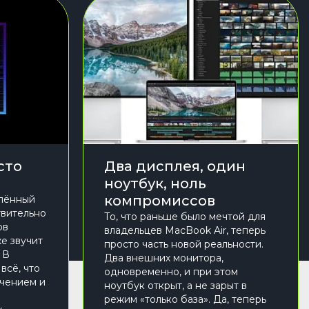
сто
Два дисплея, один
ноутбук, ноль
компромиссов
влённый
твительно
То, что раньше было мечтой для
ов
владельцев MacBook Air, теперь
е звучит
просто часть новой реальности.
 В
Два внешних монитора,
всё, что
одновременно, и при этом
чением и
ноутбук открыт, а не зарыт в
режим «только база». Да, теперь