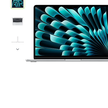
iPhone 1
iPhone 1
iPhone 1
iPhone S
Poco
F Series
M Series
X Series
Nothin