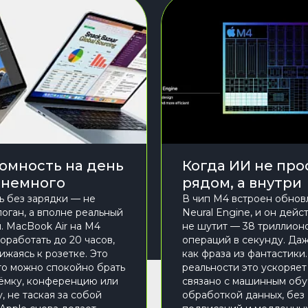
омность на день
Когда ИИ не про
 немного
рядом, а внутри
ь без зарядки — не
В чип M4 встроен обно
логан, а вполне реальный
Neural Engine, и он дейс
. MacBook Air на M4
не шутит — 38 триллион
оработать до 20 часов,
операций в секунду. Даж
ижаясь к розетке. Это
как фраза из фантастики.
что можно спокойно брать
реальности это ускоряет 
ъёмку, конференцию или
связано с машинным обу
, не таская за собой
обработкой данных, без