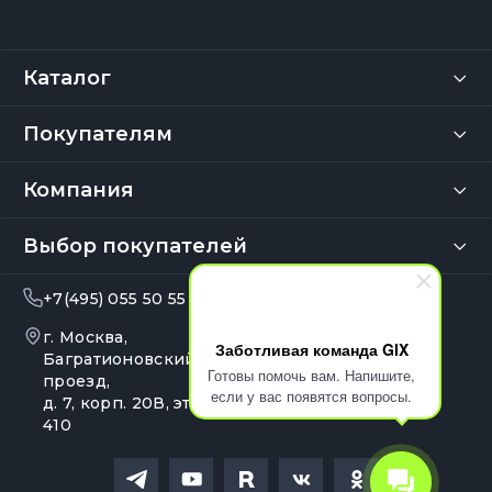
Каталог
Покупателям
Компания
Выбор покупателей
+7(495) 055 50 55
info@gix.ru
г. Москва,
10:00 – 20:00
Заботливая команда GIX
Ежедневно
Багратионовский
Готовы помочь вам. Напишите,
проезд,
если у вас появятся вопросы.
д. 7, корп. 20В, эт. 4, оф.
410