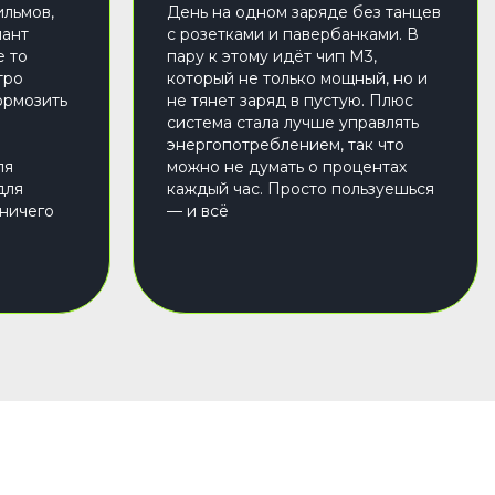
льмов,
День на одном заряде без танцев
иант
с розетками и павербанками. В
е то
пару к этому идёт чип M3,
тро
который не только мощный, но и
ормозить
не тянет заряд в пустую. Плюс
система стала лучше управлять
энергопотреблением, так что
ля
можно не думать о процентах
для
каждый час. Просто пользуешься
 ничего
— и всё