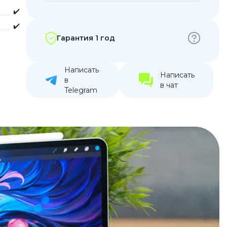
✔️
устройства
✔️
ккумуляторы
Гарантия 1 год
ьные держатели
Написать
Написать
в
в чат
Telegram