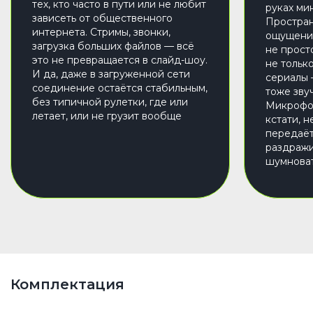
тех, кто часто в пути или не любит
руках ми
зависеть от общественного
Простран
интернета. Стримы, звонки,
ощущение
загрузка больших файлов — всё
не прост
это не превращается в слайд-шоу.
не тольк
И да, даже в загруженной сети
сериалы 
соединение остаётся стабильным,
тоже звуч
без типичной рулетки, где или
Микрофо
летает, или не грузит вообще
кстати, н
передаёт
раздражи
шумнова
Комплектация