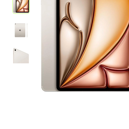
iPhone 1
iPhone 1
iPhone 1
iPhone S
Poco
F Series
M Series
X Series
Nothin