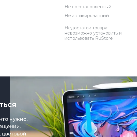
Не восстановленный
Зарядные 
Не активированный
Внешние а
Кабели
Недостаток товара:
невозможно установить и
Автомобил
использовать RuStore
ит
ться
сте
рым уже не
 что нужно,
росто не
с
ортом
вещении.
 iPad Air
орая
о не ради
, цветовой