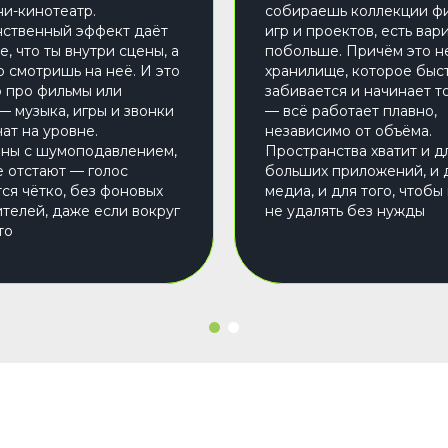
ни-кинотеатр.
собираешь коллекции фи
ственный эффект даёт
игр и проектов, есть вар
, что ты внутри сцены, а
побольше. Причём это н
о смотришь на неё. И это
хранилище, которое быс
о про фильмы или
забивается и начинает т
— музыка, игры и звонки
— всё работает плавно,
ат на уровне.
независимо от объёма.
ны с шумоподавлением,
Пространства хватит и д
е отстают — голос
больших приложений, и 
ся чётко, без фоновых
медиа, и для того, чтобы
телей, даже если вокруг
не удалять без нужды
то