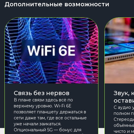
Дополнительные возможности
Связь без нервов
Звук,
остав
В плане связи здесь всё по
верхнему уровню. Wi-Fi 6E
С аудио у
позволяет планшету держаться в
полном п
сети даже там, где все остальные
Стереод
уже начали заикаться.
объёмный
Опциональный 5G — бонус для
чисто и м