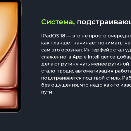
Система,
подстраивающ
iPadOS 18 — это не просто очередно
как планшет начинает понимать, чег
сам это осознал. Интерфейс стал у
слаженно, а Apple Intelligence доб
делают рутину чуть менее рутиной
стало проще, автоматизация работа
подстраивается под твой стиль. Раб
без ощущения, что надо как-то из
пути