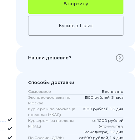
В корзину
Купить в 1 клик
Нашли дешевле?
 Pro
Способы доставки
c 8 Pro
Самовывоз
Бесплатно
Экспрес-доставка по
1500 рублей, 3 часа
Москве
Курьером по Москве (в
1000 рублей, 1-2 дня
пределах МКАД)
ары
✔️
Курьером (за пределы
от 1000 рублей
МКАД)
(уточняйте у
✔️
менеджера), 1-2 дня
✔️
По России (СДЭК)
от 500 рублей, 1-4 дня
стекла