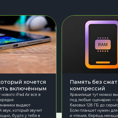
 который хочется
Память без сжат
ить включённым
компрессий
 нового iPad Air всё в
Хранилище тут можно вы
орядке.
под любые сценарии — 
инамики выдают
базовых 128 ГБ до серьёз
 звук, который звучит
Если планшет нужен для
ощно, будто у тебя в
и чтения, берёшь меньше