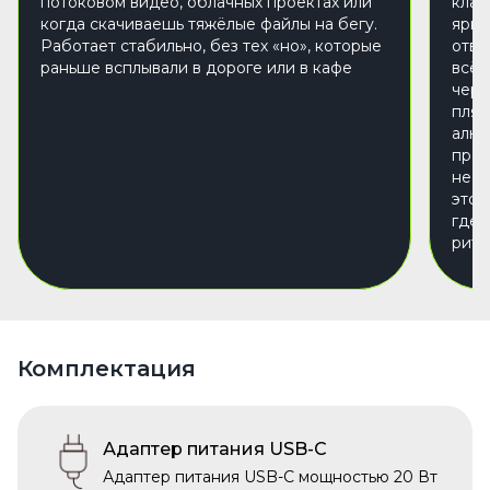
потоковом видео, облачных проектах или
клав
когда скачиваешь тяжёлые файлы на бегу.
ярко
Работает стабильно, без тех «но», которые
отвл
раньше всплывали в дороге или в кафе
всё 
чере
пляс
алюм
прак
не з
это 
где 
ритм
Комплектация
Адаптер питания USB-C
Адаптер питания USB-C мощностью 20 Вт