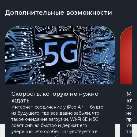
Дополнительные возможности
Скорость, которую не нужно
Mag
ждать
кла
Интернет-соединение у iPad Air — будто
Свеж
из будущего, где все давно забыли, что
не п
такое ожидание загрузки. Wi-Fi 6E и 5G
проц
ловят сигнал быстро и держат его
Увел
уверенно. Это особенно чувствуется в
точн