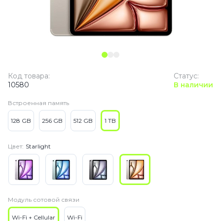
Код товара:
Статус:
10580
В наличии
Встроенная память
128 GB
256 GB
512 GB
1 TB
Цвет:
Starlight
Модуль сотовой связи
Wi-Fi + Cellular
Wi-Fi