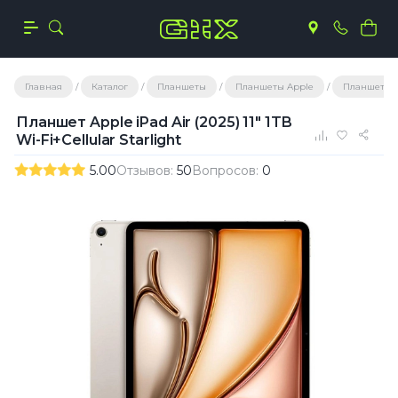
Главная
Каталог
Планшеты
Планшеты Apple
Планшеты A
Планшет Apple iPad Air (2025) 11" 1TB
Wi-Fi+Cellular Starlight
5.00
Отзывов:
50
Вопросов:
0