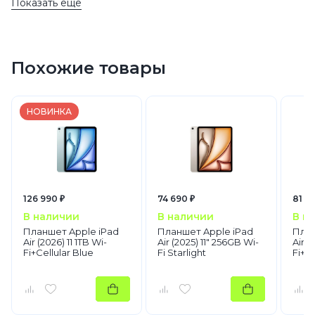
Показать еще
1 TB
1 TB
1 TB
1 TB
1 TB
2025
iPad Air
2025
1 TB
Похожие товары
Wi-Fi + Cellular
Wi-Fi + Cellular
НОВИНКА
AppleБежевый
1 TB
1 TB
Wi-Fi + Cellular
Бежевый
Планшеты
126 990 ₽
74 690 ₽
81 9
Apple
iPad Air
В наличии
В наличии
В н
Планшет Apple iPad
Планшет Apple iPad
План
Air (2026) 11 1TB Wi-
Air (2025) 11" 256GB Wi-
Air (
Fi+Cellular Blue
Fi Starlight
Fi+C