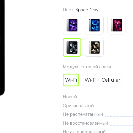
3
Series S
Pixel 9
Цвет:
Space Gray
2
Series Z
Pixel 8
1
Pixel 7
E
Pixel 6
Xiaomi
Honor
Модуль сотовой связи
Honor 400
Honor 400
Wi-Fi
Wi-Fi + Cellular
Honor Magi
Новый
Оригинальный
g
Redmi
Аксессу
Не распечатанный
Не восстановленный
Чехлы
Не активированный
Защитные 