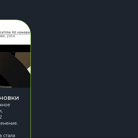
ановки
ажное
и,
2
енение.
а стала