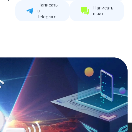
Написать
устройства
Написать
в
в чат
ккумуляторы
Telegram
ьные держатели