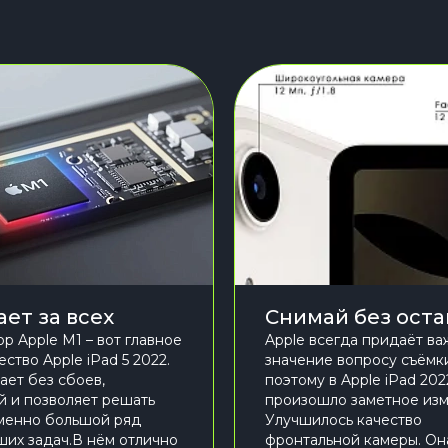
ет за всех
Снимай без ост
р Apple М1 – вот главное
Apple всегда придаёт в
ство Apple iPad 5 2022.
значение вопросу съёмк
ает без сбоев,
поэтому в Apple iPad 202
й и позволяет решать
произошло заметное изм
менно большой ряд
Улучшилось качество
их задач.В нём отлично
фронтальной камеры. Он