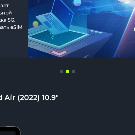
остью
вает
oard. С
 и
льной
ется в
рдинально
ка 5G.
ы и
Pad 2022 в
ать eSIM
о
 - или
езда»,
Air (2022) 10.9"