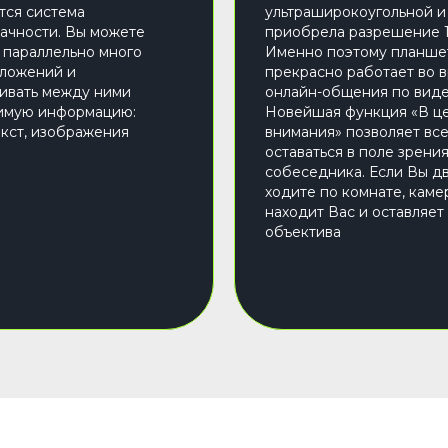
тся система
ультраширокоугольной и
ачности. Вы можете
приобрела разрешение 
 параллельно много
Именно поэтому планше
ложений и
прекрасно работает во 
ивать между ними
онлайн-общения по виде
имую информацию:
Новейшая функция «В ц
екст, изображения
внимания» позволяет вс
оставаться в поле зрени
собеседника. Если Вы дв
ходите по комнате, каме
находит Вас и оставляет
объектива