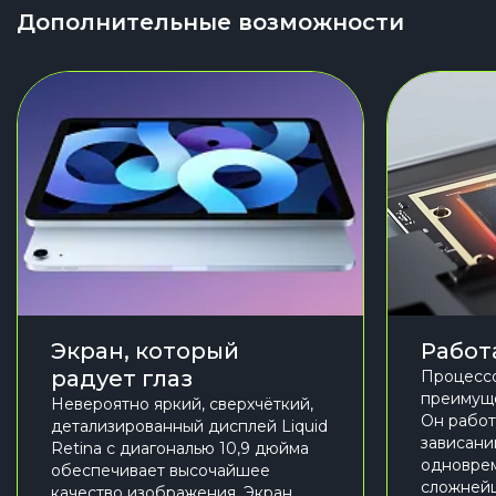
Дополнительные возможности
Экран, который
Работа
радует глаз
Процессо
преимуще
Невероятно яркий, сверхчёткий,
Он работ
детализированный дисплей Liquid
зависани
Retina с диагональю 10,9 дюйма
одновре
обеспечивает высочайшее
сложнейш
качество изображения. Экран