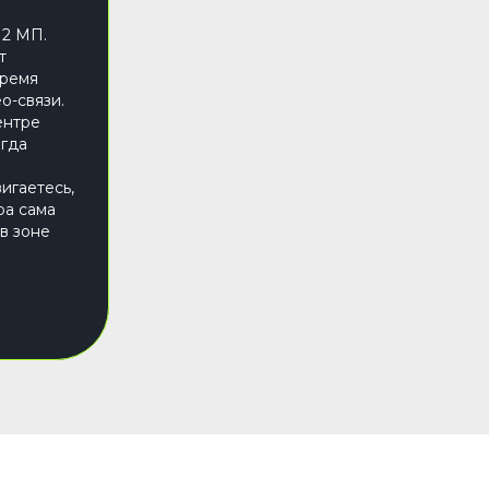
12 МП.
т
время
о-связи.
ентре
егда
я
игаетесь,
ра сама
 в зоне