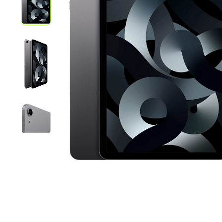
iPhone 1
iPhone 1
iPhone 1
iPhone S
Poco
F Series
M Series
X Series
Nothin