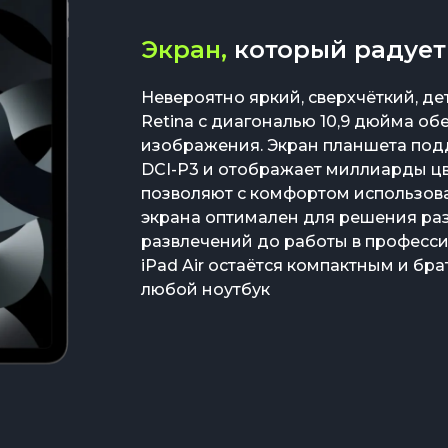
Экран,
который радует
Невероятно яркий, сверхчёткий, д
Retina с диагональю 10,9 дюйма о
изображения. Экран планшета под
DCI-Р3 и отображает миллиарды цв
позволяют с комфортом использова
экрана оптимален для решения раз
развлечений до работы в професс
iPad Air остаётся компактным и бра
любой ноутбук