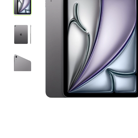
iPhone 1
iPhone 1
iPhone 1
iPhone S
Poco
F Series
M Series
X Series
Nothin