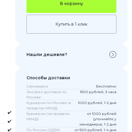
В корзину
Купить в 1 клик
Нашли дешевле?
 Pro
Способы доставки
c 8 Pro
Самовывоз
Бесплатно
Экспрес-доставка по
1500 рублей, 3 часа
Москве
Курьером по Москве (в
1000 рублей, 1-2 дня
пределах МКАД)
ары
✔️
Курьером (за пределы
от 1000 рублей
МКАД)
(уточняйте у
✔️
менеджера), 1-2 дня
✔️
По России (СДЭК)
от 500 рублей, 1-4 дня
стекла