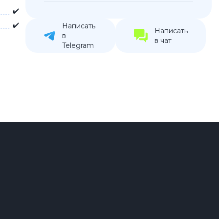
✔️
устройства
✔️
ккумуляторы
Написать
Написать
в
в чат
Telegram
ьные держатели