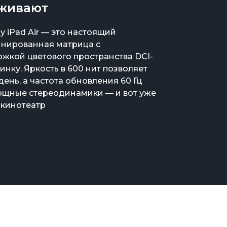
аживают
у iPad Air — это настоящий
инированная матрица с
жкой цветового пространства DCI-
нку. Яркость в 600 нит позволяет
ень, а частота обновления 60 Гц
мощные стереодинамики — и вот уже
-кинотеатр