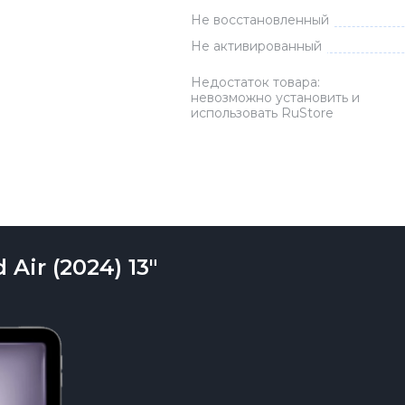
Не восстановленный
Зарядные 
Не активированный
Внешние а
Кабели
Недостаток товара:
невозможно установить и
Автомобил
использовать RuStore
Air (2024) 13"