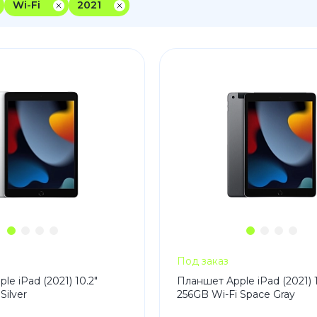
Wi-Fi
2021
3
Series S
Pixel 9
2
Series Z
Pixel 8
1
Pixel 7
E
Pixel 6
Xiaomi
Honor
Honor 400
Honor 400
Honor Magi
Под заказ
g
Redmi
Аксессу
e iPad (2021) 10.2"
Планшет Apple iPad (2021) 1
Silver
256GB Wi-Fi Space Gray
Чехлы
Защитные 