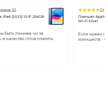
зывов: 50
Отзы
 iPad (2022) 10.9" 256GB
Планшет Apple i
Wi-Fi Silver
ы быть пониже, но за
Если нужен с
 и качество готов платить.
излишеств - бе