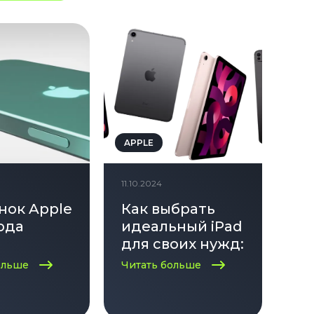
APPLE
11.10.2024
нок Apple
Как выбрать
ода
идеальный iPad
для своих нужд:
советы по
ольше
Читать больше
выбору