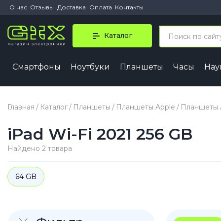
О нас
Отзывы
Доставка
Оплата
Контакты
Каталог
Смартфоны
Ноутбуки
Планшеты
Часы
На
iPhone 
iPhone 1
Главная
Каталог
Планшеты
Планшеты Apple
Планшеты A
iPhone 1
iPad Wi-Fi 2021 256 GB
iPhone 1
iPhone 1
Найдено 2 товара
iPhone A
64 GB
iPhone
iPhone 1