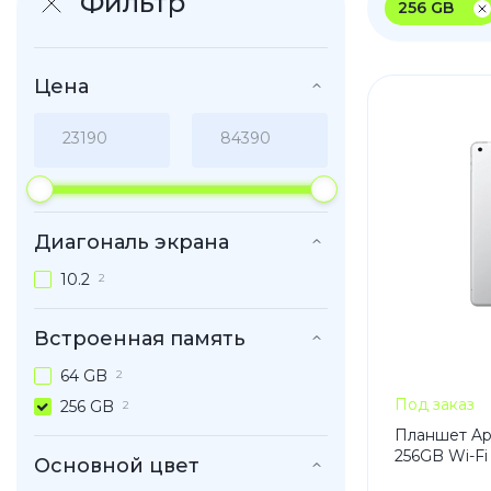
Фильтр
256 GB
iPhone 1
iPhone 1
Цена
iPhone 1
iPhone S
Poco
Диагональ экрана
F Series
10.2
2
M Series
X Series
Встроенная память
64 GB
2
Под заказ
256 GB
2
Nothin
Планшет Appl
256GB Wi-Fi 
Основной цвет