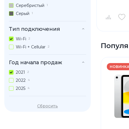
Серебристый
1
Серый
1
Тип подключения
Wi-Fi
2
Популя
Wi-Fi + Cellular
2
Год начала продаж
НОВИНК
2021
2
2022
4
2025
4
Сбросить