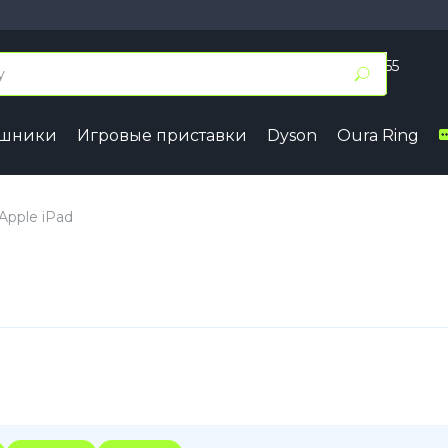
+7 (495) 055 50 55
Заказать звонок
ушники
Игровые приставки
Dyson
Oura Ring
17
iPhone 16
iPhone 15
7 Pro Max
iPhone 16 Pro Max
iPhone 15 
pple iPad
7 Pro
iPhone 16 Pro
iPhone 15 
7
iPhone 16 Plus
iPhone 15 
7e
iPhone 16
iPhone 15
ir
iPhone 16e
Samsung
Google
4
Series A
Pixel 10