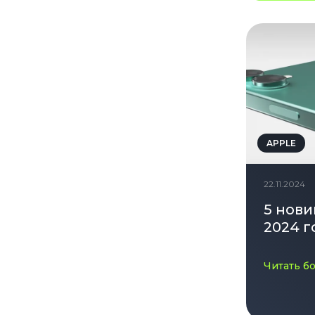
APPLE
22.11.2024
5 нови
2024 г
Читать б