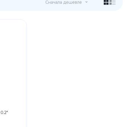
Сначала дешевле
 Pro
c 8 Pro
ары
0.2"
стекла