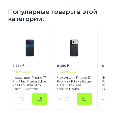
Популярные товары в этой
категории.
8 990 ₽
8 490 ₽
8 390 
В наличии
В наличии
В нал
Чехол для iPhone 17
Чехол для iPhone 17
Чехол 
Pro Max Pitaka Edge
Pro Max Pitaka Edge
Pro Ma
PitaTap Ultra Slim
Ultra Slim Case
PitaTap
Case - Over the
Sakura Hours -
Case -
Horizon
Midnight Black
Galaxy