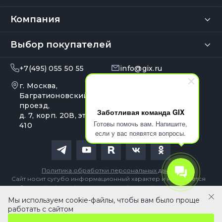
Компания
Выбор покупателей
+7(495) 055 50 55
info@gix.ru
г. Москва,
10:00 – 20:00
Ежедневно
Багратионовский
проезд,
Заботливая команда GIX
д. 7, корп. 20В, эт. 4, оф.
Готовы помочь вам. Напишите,
410
если у вас появятся вопросы.
Политика обработки персональных данных
Сайт носит сугубо информационный характер и не является
публичной офертой, определяемой Статьей 437 (2) ГК РФ
Мы используем cookie-файлы, чтобы вам было проще
2 990 ₽
В корзину
работать с сайтом