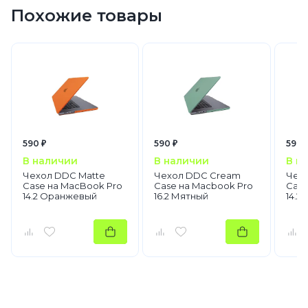
Похожие товары
590 ₽
590 ₽
590 
В наличии
В наличии
В н
Чехол DDC Matte
Чехол DDC Cream
Чехо
Case на MacBook Pro
Case на Macbook Pro
Case
14.2 Оранжевый
16.2 Мятный
14.2