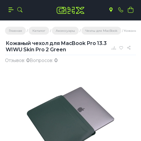
Главная
Каталог
Аксессуары
Чехлы для MacBook
Кожаный ч
Кожаный чехол для MacBook Pro 13.3
WIWU Skin Pro 2 Green
Отзывов:
0
Вопросов:
0