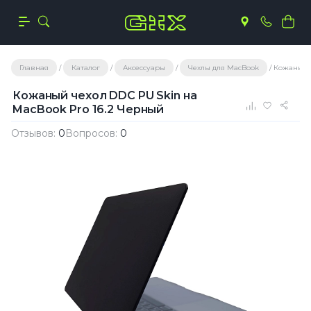
Главная
Каталог
Аксессуары
Чехлы для MacBook
Кожаный ч
Кожаный чехол DDC PU Skin на
MacBook Pro 16.2 Черный
Отзывов:
0
Вопросов:
0