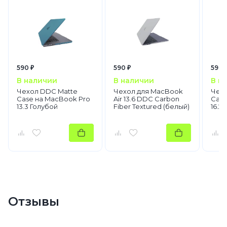
590 ₽
590 ₽
590 
В наличии
В наличии
В н
Чехол DDC Matte
Чехол для MacBook
Чехо
Case на MacBook Pro
Air 13.6 DDC Carbon
Case
13.3 Голубой
Fiber Textured (белый)
16.2
Отзывы