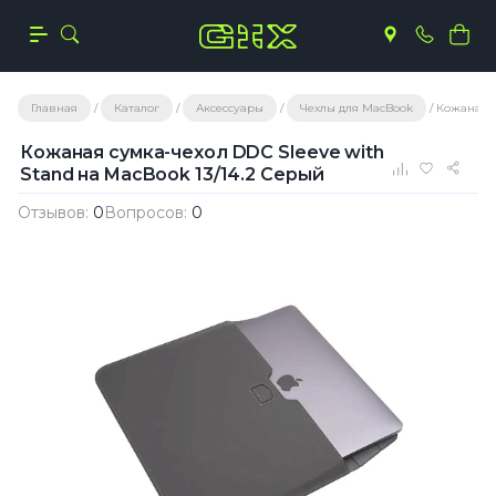
Главная
Каталог
Аксессуары
Чехлы для MacBook
Кожаная с
Кожаная сумка-чехол DDC Sleeve with
Stand на MacBook 13/14.2 Серый
Отзывов:
0
Вопросов:
0