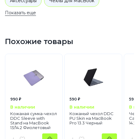
Аксессуары
Чехлы для MacBook
Показать еще
Похожие товары
990 ₽
590 ₽
590 
В наличии
В наличии
В н
Кожаная сумка-чехол
Кожаный чехол DDC
Чехо
DDC Sleeve with
PU Skin на MacBook
Case
Stand на MacBook
Pro 13.3 Черный
14.2
13/14.2 Фиолетовый