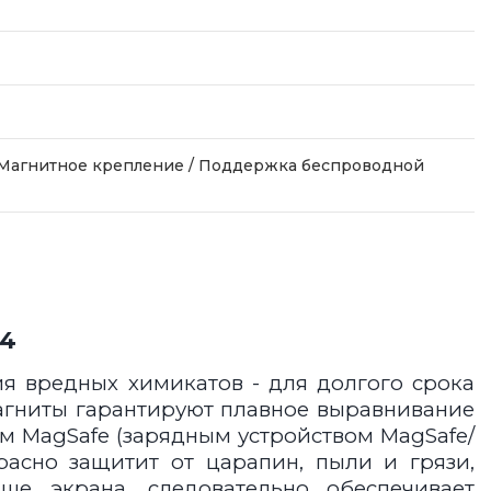
 Магнитное крепление / Поддержка беспроводной
14
ия вредных химикатов - для долгого срока
магниты гарантируют плавное выравнивание
м MagSafe (зарядным устройством MagSafe/
асно защитит от царапин, пыли и грязи,
е экрана, следовательно обеспечивает