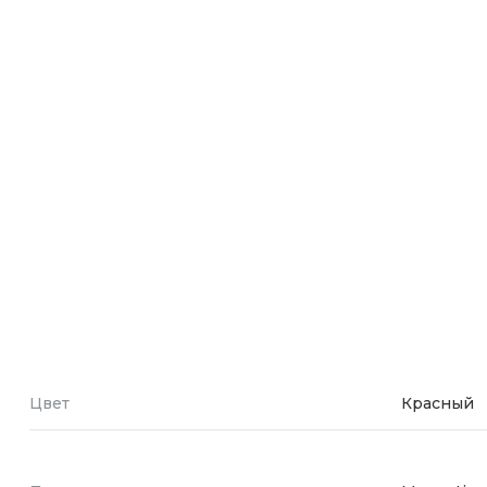
Зарядные 
Внешние а
Кабели
Автомобил
Цвет
Красный