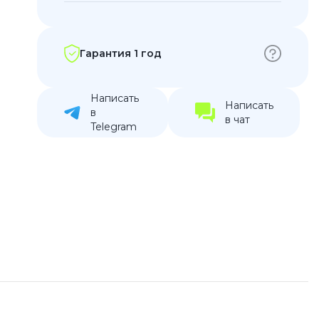
устройства
ккумуляторы
Гарантия 1 год
ьные держатели
Написать
Написать
в
в чат
Telegram