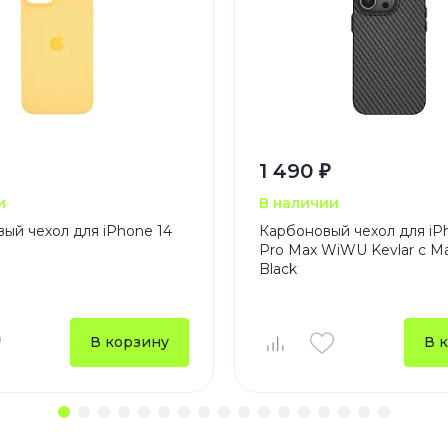
1 490 ₽
и
В наличии
ый чехол для iPhone 14
Карбоновый чехол для iP
Pro Max WiWU Kevlar с M
Black
В корзину
В 