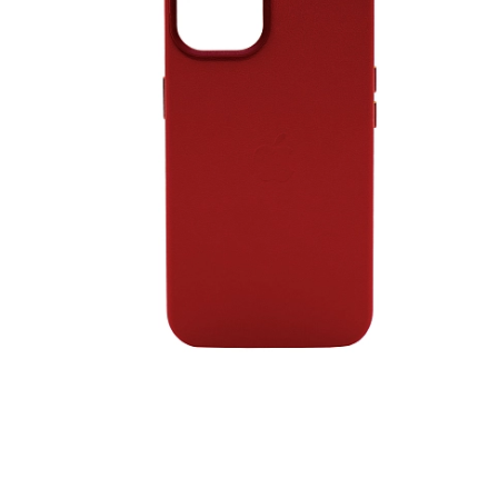
iPhone 1
iPhone 1
iPhone 1
iPhone S
Poco
F Series
M Series
X Series
Nothin