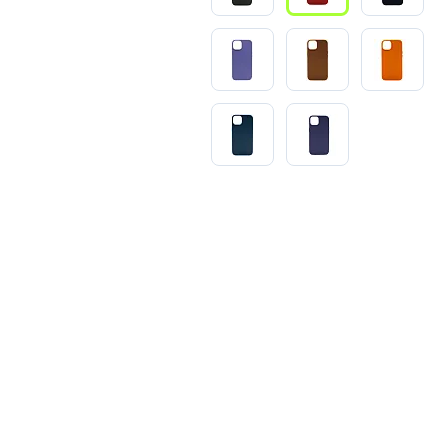
3
Series S
Pixel 9
2
Series Z
Pixel 8
1
Pixel 7
E
Pixel 6
Xiaomi
Honor
Honor 400
Honor 400
Honor Magi
g
Redmi
Аксессу
Чехлы
Защитные 