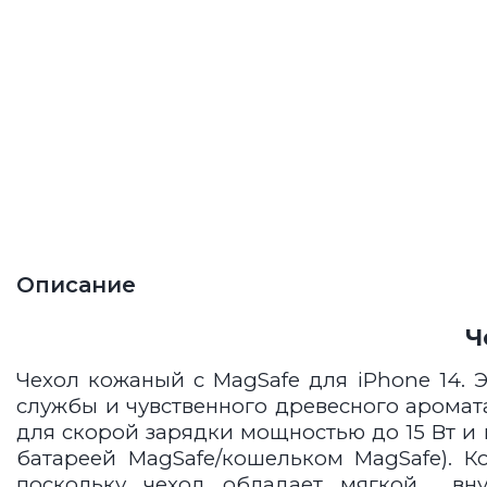
Описание
Ч
Чехол кожаный с MagSafe для iPhone 14.
Э
службы и чувственного древесного аромат
для скорой зарядки мощностью до 15 Вт и
батареей MagSafe/кошельком MagSafe). 
поскольку чехол обладает мягкой вну