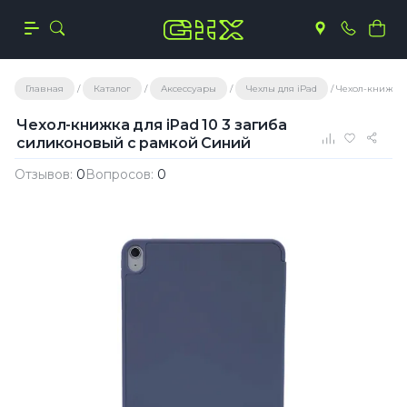
Главная
Каталог
Аксессуары
Чехлы для iPad
Чехол-книжка 
Чехол-книжка для iPad 10 3 загиба
силиконовый с рамкой Синий
Отзывов:
0
Вопросов:
0