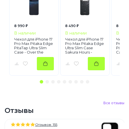
8 990 ₽
8 490 ₽
8 390 
В наличии
В наличии
В нал
Чехол для iPhone 17
Чехол для iPhone 17
Чехол 
Pro Max Pitaka Edge
Pro Max Pitaka Edge
Pro Ma
PitaTap Ultra Slim
Ultra Slim Case
PitaTap
Case - Over the
Sakura Hours -
Case -
Horizon
Midnight Black
Galaxy
Все отзывы
Отзывы
Отзывов: 155