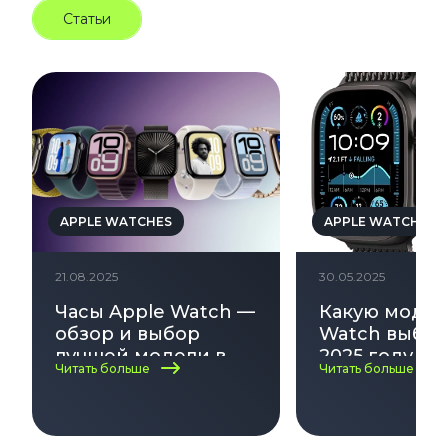
Статьи
APPLE WATCHES
APPLE WATCHES
21.08.2025
30.05.2025
Часы Apple Watch —
Какую модел
обзор и выбор
Watch выбра
лучшей модели в
2025 году — 
Читать больше
Читать больше
2025
актуальных
моделей и 
в выборе!