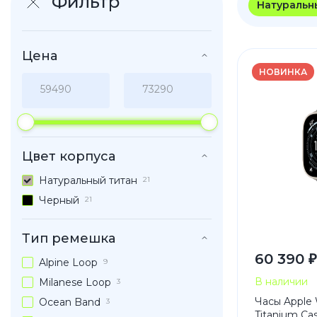
Фильтр
Натуральн
iPhone 1
iPhone 1
Цена
iPhone 1
НОВИНКА
iPhone S
Poco
Цвет корпуса
F Series
Натуральный титан
21
M Series
Черный
21
X Series
Тип ремешка
60 390 ₽
Alpine Loop
9
Nothin
В наличии
Milanese Loop
3
Часы Apple 
Ocean Band
3
Titanium Ca