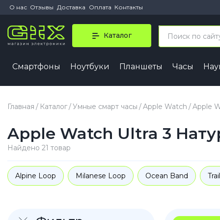
О нас
Отзывы
Доставка
Оплата
Контакты
Каталог
Смартфоны
Ноутбуки
Планшеты
Часы
На
iPhone 
iPhone 1
Главная
Каталог
Умные смарт часы
Apple Watch
Apple W
iPhone 1
Apple Watch Ultra 3 Нат
iPhone 1
iPhone 1
Найдено 21 товар
iPhone A
Alpine Loop
Milanese Loop
Ocean Band
Tra
iPhone
iPhone 1