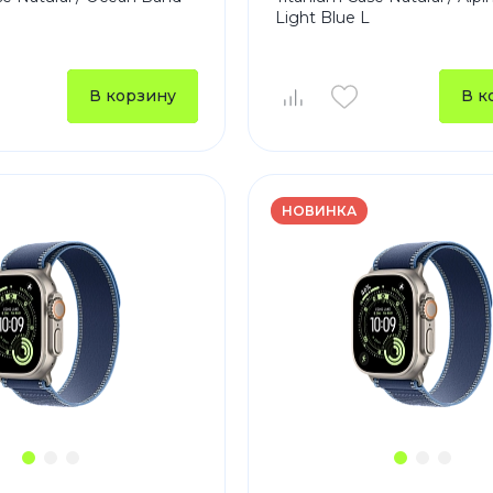
Light Blue L
Зарядные 
Внешние а
Кабели
В корзину
В к
Автомобил
НОВИНКА