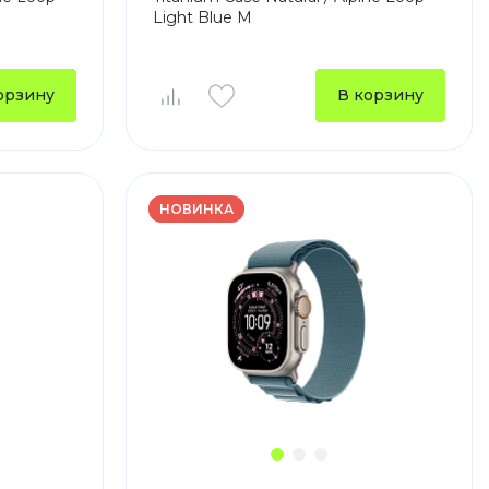
Light Blue M
устройства
ккумуляторы
орзину
В корзину
ьные держатели
НОВИНКА