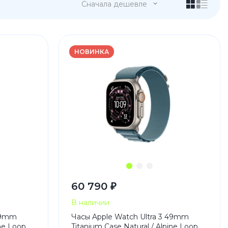
Сначала дешевле
НОВИНКА
 Pro
c 8 Pro
60 790 ₽
ары
В наличии
 49mm
Часы Apple Watch Ultra 3 49mm
ine Loop
стекла
Titanium Case Natural / Alpine Loop