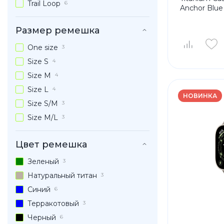
Trail Loop
6
Anchor Blue
Размер ремешка
One size
3
Size S
4
Size M
4
Size L
4
НОВИНКА
Size S/M
3
Size M/L
3
Цвет ремешка
Зеленый
3
Натуральный титан
3
Синий
6
Терракотовый
3
Черный
6