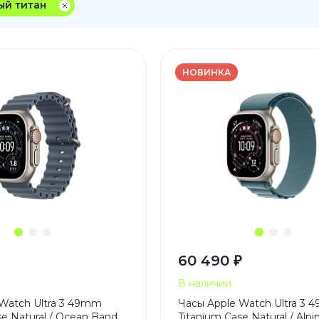
ый титан
3
Series S
Pixel 9
2
Series Z
Pixel 8
1
Pixel 7
НОВИНКА
E
Pixel 6
Xiaomi
Honor
Honor 400
Honor 400
Honor Magi
60 490 ₽
g
Redmi
Аксессу
В наличии
Чехлы
Watch Ultra 3 49mm
Часы Apple Watch Ultra 3
se Natural / Ocean Band
Titanium Case Natural / Alp
Защитные 