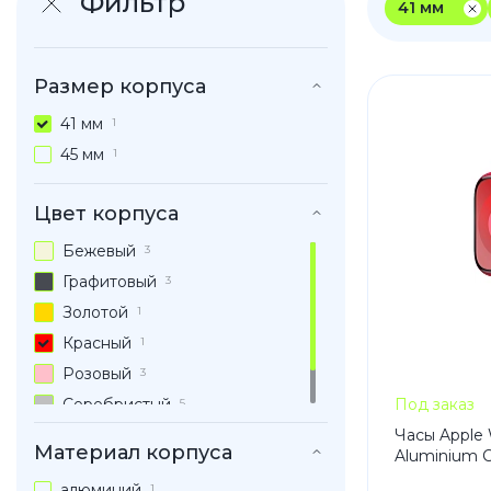
Фильтр
41 мм
iPhone 1
iPhone 1
Размер корпуса
iPhone 1
iPhone S
41 мм
1
45 мм
1
Цвет корпуса
Poco
Бежевый
3
F Series
Графитовый
3
M Series
Золотой
1
X Series
Красный
1
Розовый
3
Серебристый
Под заказ
5
Nothin
Черный
Часы Apple 
5
Материал корпуса
Aluminium C
алюминий
1