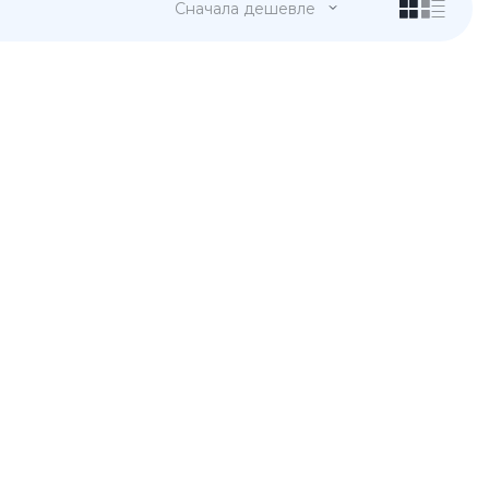
Сначала дешевле
 Pro
c 8 Pro
ары
стекла