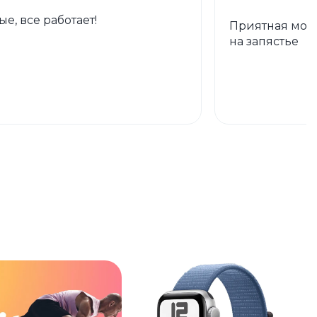
е, все работает!
Приятная моде
на запястье