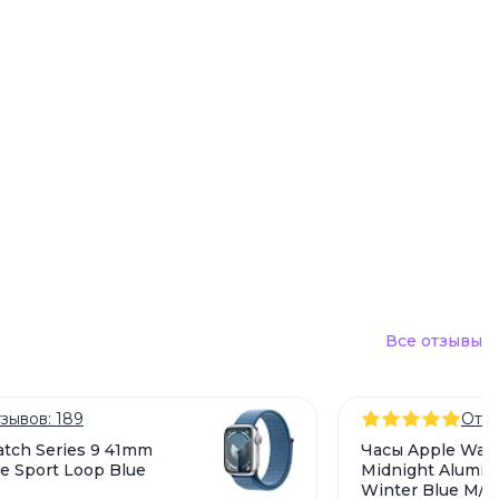
устройства
ккумуляторы
ьные держатели
Все отзывы
зывов: 189
Отзы
tch Series 9 41mm
Часы Apple Watc
e Sport Loop Blue
Midnight Alumin
Winter Blue M/L