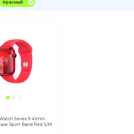
Красный
3
Series S
Pixel 9
2
Series Z
Pixel 8
1
Pixel 7
E
Pixel 6
Xiaomi
Honor
Honor 400
Honor 400
Honor Magi
g
Redmi
Аксессу
Watch Series 9 41mm
ase Sport Band Red S/M
Чехлы
Защитные 