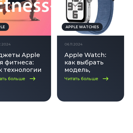
PLE
APPLE WATCHES
2.2024
06.11.2024
джеты Apple
Apple Watch:
я фитнеса:
как выбрать
к технологии
модель,
могают
которая
ать больше
Читать больше
стигать
подходит
лей
именно вам?