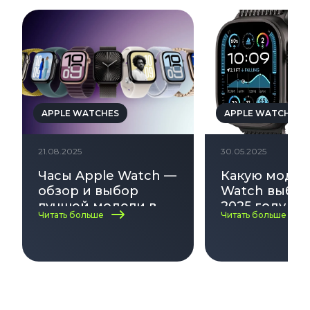
APPLE WATCHES
APPLE WATCHES
21.08.2025
30.05.2025
Часы Apple Watch —
Какую модел
обзор и выбор
Watch выбра
лучшей модели в
2025 году — 
Читать больше
Читать больше
2025
актуальных
моделей и 
в выборе!