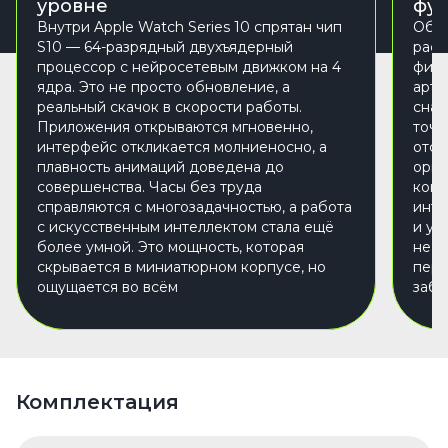
уровне
фу
Внутри Apple Watch Series 10 спрятан чип
Обно
S10 — 64-разрядный двухъядерный
расш
процессор с нейросетевым движком на 4
фитн
ядра. Это не просто обновление, а
арте
реальный скачок в скорости работы.
сна 
Приложения открываются мгновенно,
точн
интерфейс откликается молниеносно, а
отсл
плавность анимаций доведена до
орга
совершенства. Часы без труда
конт
справляются с многозадачностью, а работа
инте
с искусственным интеллектом стала ещё
и ул
более умной. Это мощность, которая
не п
скрывается в миниатюрном корпусе, но
перс
ощущается во всём
забо
Комплектация