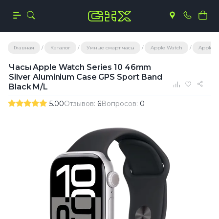
Главная
Каталог
Умные смарт часы
Apple Watch
Apple Wa
Часы Apple Watch Series 10 46mm
Silver Aluminium Case GPS Sport Band
Black M/L
5.00
Отзывов:
6
Вопросов:
0