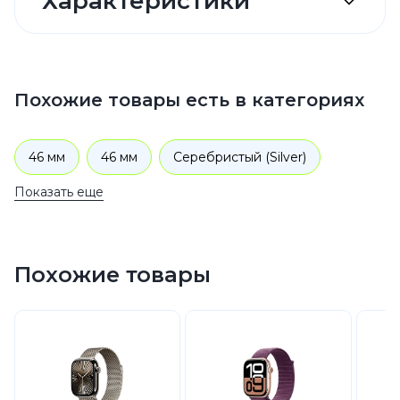
Характеристики
Похожие товары есть в категориях
46 мм
46 мм
Серебристый (Silver)
Показать еще
Серебристый (Silver)
Apple Watch Sport Band
Apple Watch M/L
Sport Band
Sport Band
Похожие товары
Size M/L
Black (Черный)
2024
Умные смарт часы
Apple Watch