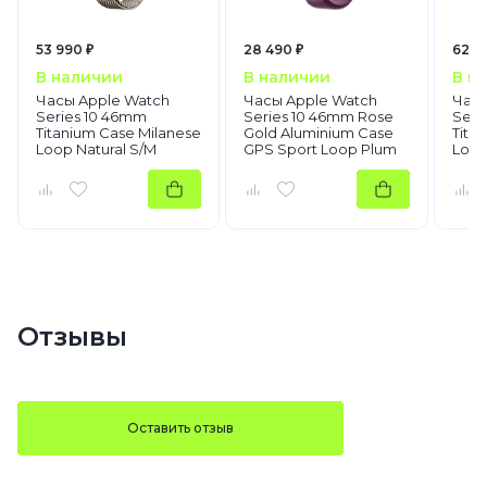
Apple Watch Series 10
53 990 ₽
28 490 ₽
62 9
В наличии
В наличии
В н
Часы Apple Watch
Часы Apple Watch
Часы
Series 10 46mm
Series 10 46mm Rose
Seri
Titanium Case Milanese
Gold Aluminium Case
Tita
Loop Natural S/M
GPS Sport Loop Plum
Loop
Отзывы
Оставить отзыв