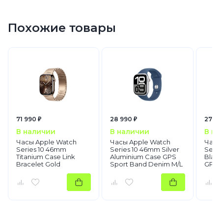
Sport Band
Apple Watch S/M
Sport Band
Похожие товары
Size S/M
Stone gray (Серый)
2024
Умные смарт часы
Apple Watch
Apple Watch Series 10
71 990 ₽
28 990 ₽
27 4
В наличии
В наличии
В н
Часы Apple Watch
Часы Apple Watch
Часы
Series 10 46mm
Series 10 46mm Silver
Seri
Titanium Case Link
Aluminium Case GPS
Blac
Bracelet Gold
Sport Band Denim M/L
GPS 