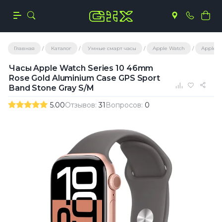
Главная
Каталог
Умные смарт часы
Apple Watch
Apple Wa
Часы Apple Watch Series 10 46mm
Rose Gold Aluminium Case GPS Sport
Band Stone Gray S/M
5.00
Отзывов:
31
Вопросов:
0