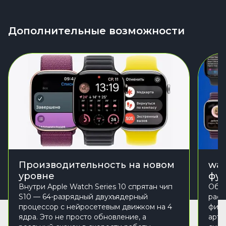
Дополнительные возможности
Производительность на новом
wat
уровне
фу
Внутри Apple Watch Series 10 спрятан чип
Обно
S10 — 64-разрядный двухъядерный
расш
процессор с нейросетевым движком на 4
фитн
ядра. Это не просто обновление, а
арте