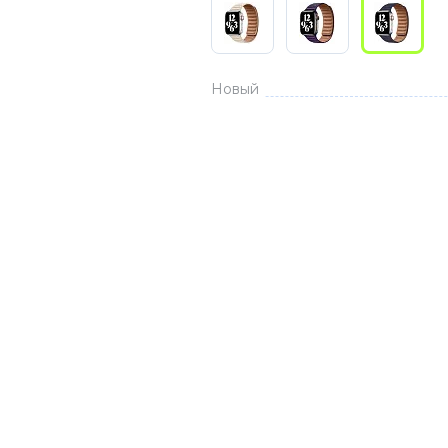
3
Series S
Pixel 9
2
Series Z
Pixel 8
1
Pixel 7
Новый
E
Pixel 6
Xiaomi
Honor
Honor 400
Honor 400
Honor Magi
g
Redmi
Аксессу
Чехлы
Защитные 