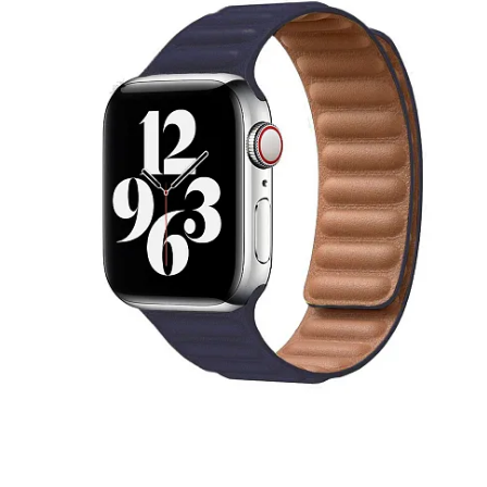
iPhone 1
iPhone 1
iPhone 1
iPhone S
Poco
F Series
M Series
X Series
Nothin