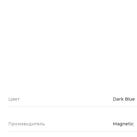
Зарядные 
Внешние а
Кабели
Автомобил
Цвет
Dark Blue
Производитель
Magnetic