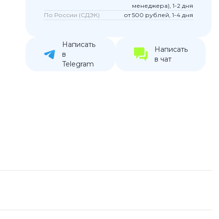
менеджера), 1-2 дня
устройства
По России (СДЭК)
от 500 рублей, 1-4 дня
ккумуляторы
Написать
Написать
ьные держатели
в
в чат
Telegram