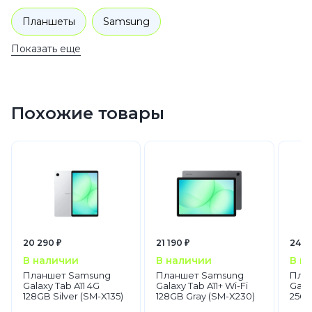
Планшеты
Samsung
Показать еще
Планшеты Samsung Galaxy Tab A
Похожие товары
20 290 ₽
21 190 ₽
24 9
В наличии
В наличии
В н
Планшет Samsung
Планшет Samsung
Пла
Galaxy Tab A11 4G
Galaxy Tab A11+ Wi-Fi
Galax
128GB Silver (SM-X135)
128GB Gray (SM-X230)
256G