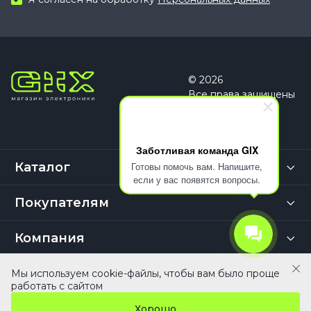
© 2026
Все права защищены
Заботливая команда GIX
Готовы помочь вам. Напишите,
Каталог
если у вас появятся вопросы.
Покупателям
Компания
Выбор покупателей
Мы используем cookie-файлы, чтобы вам было проще
В корзину
работать с сайтом
+7(495) 055 50 55
info@gix.ru
Хорошо