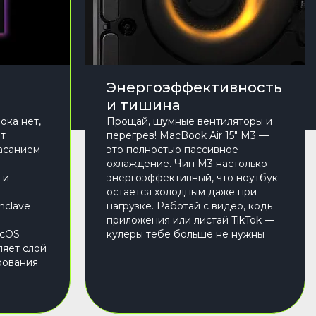
Энергоэффективность
и тишина
ока нет,
Прощай, шумные вентиляторы и
ет
перегрев! MacBook Air 15" M3 —
асанием
это полностью пассивное
охлаждение. Чип M3 настолько
 и
энергоэффективный, что ноутбук
остается холодным даже при
nclave
нагрузке. Работай с видео, кодь
приложения или листай TikTok —
acOS
кулеры тебе больше не нужны
ляет слой
рования