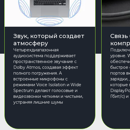
Звук, который создает
Связь
атмосферу
компр
Четырехдиапазонная
Подключ
аудиосистема поддерживает
уровне. W
пространственное звучание с
обеспечи
Dolby Atmos, создавая эффект
быстрое 
полного погружения. А
портов в
встроенные микрофоны с
зарядки, 
режимами Voice Isolation и Wide
которые
Spectrum делают голосовые и
DisplayPo
видеозвонки четкими и чистыми,
Гбит/с) и
устраняя лишние шумы