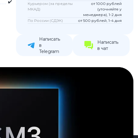
✔️
Курьером (за пределы
от 1000 рублей
устройства
МКАД)
(уточняйте у
менеджера), 1-2 дня
ккумуляторы
По России (СДЭК)
от 500 рублей, 1-4 дня
ьные держатели
Написать
Написать
в
в чат
Telegram