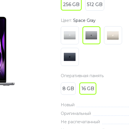
256 GB
512 GB
3
Series S
Pixel 9
2
Series Z
Pixel 8
Цвет:
Space Gray
1
Pixel 7
E
Pixel 6
Xiaomi
Honor
Honor 400
Оперативная память
Honor 400
Honor Magi
8 GB
16 GB
Новый
g
Redmi
Аксессу
Оригинальный
Чехлы
Не распечатанный
Защитные 