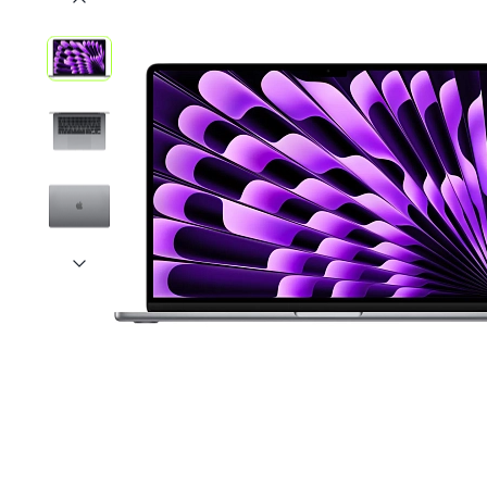
iPhone 1
iPhone 1
iPhone 1
iPhone S
Poco
F Series
M Series
X Series
Nothin