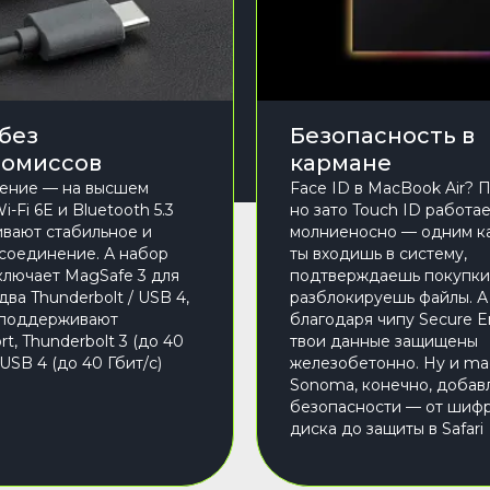
 без
Безопасность в
омиссов
кармане
ение — на высшем
Face ID в MacBook Air? П
i-Fi 6E и Bluetooth 5.3
но зато Touch ID работа
вают стабильное и
молниеносно — одним к
соединение. А набор
ты входишь в систему,
ключает MagSafe 3 для
подтверждаешь покупки
два Thunderbolt / USB 4,
разблокируешь файлы. А
 поддерживают
благодаря чипу Secure E
rt, Thunderbolt 3 (до 40
твои данные защищены
 USB 4 (до 40 Гбит/с)
железобетонно. Ну и m
Sonoma, конечно, добав
безопасности — от шиф
диска до защиты в Safari