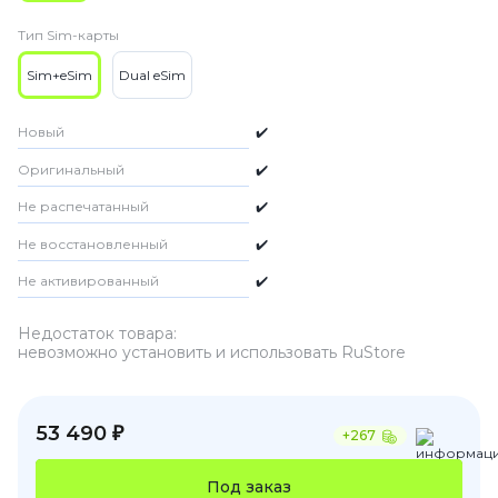
Тип Sim-карты
Sim+eSim
Dual eSim
Новый
✔️
Оригинальный
✔️
Не распечатанный
✔️
Не восстановленный
✔️
Не активированный
✔️
Недостаток товара:
невозможно установить и использовать RuStore
53 490 ₽
+267
Под заказ