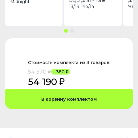
DQB для iPhone
для 
Midnight
13/13 Pro/14
Чер
Стоимость комплекта из 3 товаров:
54 570 ₽
- 380 ₽
54 190 ₽
В корзину комплектом