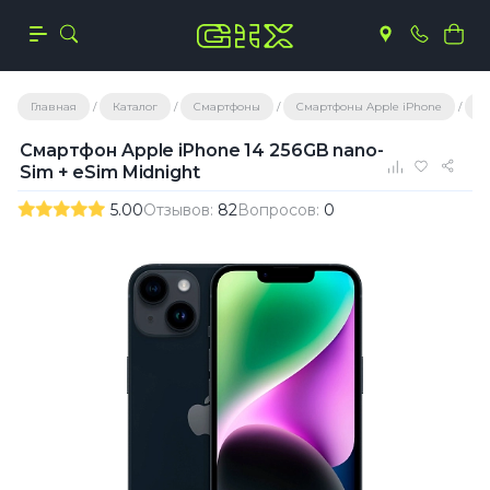
Главная
Каталог
Смартфоны
Смартфоны Apple iPhone
С
Смартфон Apple iPhone 14 256GB nano-
Sim + eSim Midnight
5.00
Отзывов:
82
Вопросов:
0