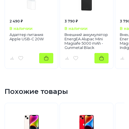
2 490 ₽
3 790 ₽
3 79
В наличии
В наличии
В н
Адаптер питания
Внешний аккумулятор
Внеш
Apple USB-C 20W
EnergEA Alupac Mini
Ener
Magsafe 5000 mAh -
Mags
Gunmetal Black
Indi
Похожие товары