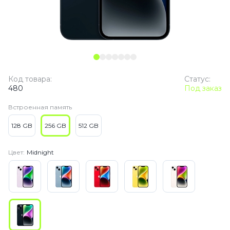
Код товара:
Статус:
480
Под заказ
Встроенная память
128 GB
256 GB
512 GB
Цвет:
Midnight