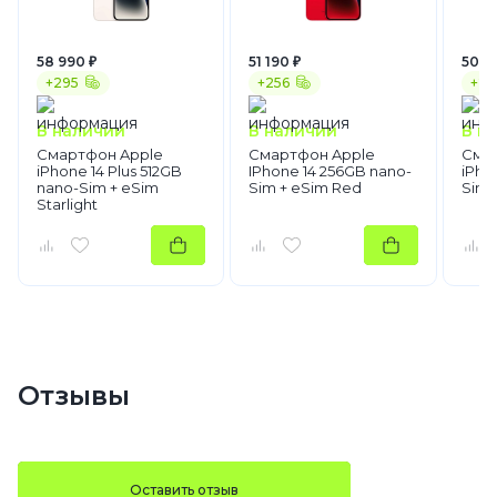
58 990 ₽
51 190 ₽
50 3
+295
+256
+25
В наличии
В наличии
В н
Смартфон Apple
Смартфон Apple
Сма
iPhone 14 Plus 512GB
IPhone 14 256GB nano-
iPho
nano-Sim + eSim
Sim + eSim Red
Sim 
Starlight
Отзывы
Оставить отзыв