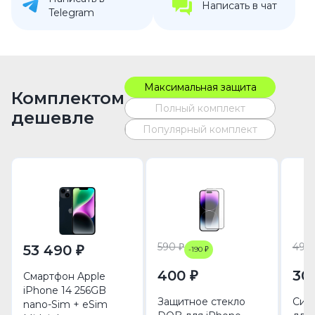
Написать в чат
Telegram
Максимальная защита
Комплектом
Полный комплект
дешевле
Популярный комплект
590 ₽
490 
53 490 ₽
-190 ₽
400 ₽
30
Смартфон Apple
iPhone 14 256GB
Защитное стекло
Сил
nano-Sim + eSim