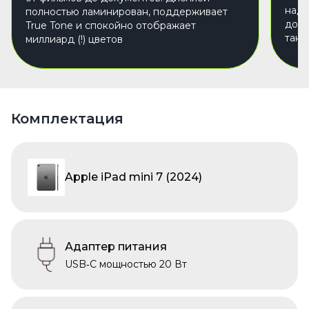
над 
полностью ламинирован, поддерживает
доба
True Tone и спокойно отображает
так 
миллиард (!) цветов
Комплектация
Apple iPad mini 7 (2024)
Адаптер питания
USB‑C мощностью 20 Вт