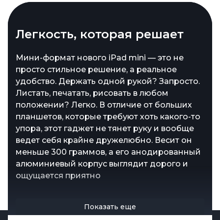
Мал, да удал
Легкость, которая решает
Apple iPad mini 2024 получил мощный чип
Мини-формат нового iPad mini — это не
A17 Pro, но при этом остался тем же
просто стильное решение, а реальное
компактным мастером на все руки. Его легко
удобство. Держать одной рукой? Запросто.
спрятать в любую сумку, а то и в карман
Листать, печатать, рисовать в любом
рюкзака, но не стоит обманываться
положении? Легко. В отличие от больших
размерами — этот малыш готов потягаться с
планшетов, которые требуют хоть какого-то
более крупными собратьями по
упора, этот гаджет не тянет руку и вообще
производительности и возможностям.
ведет себя крайне дружелюбно. Весит он
Минимализм в размерах? Да. Минимализм
меньше 300 граммов, а его анодированный
в возможностях? Ни в коем случае
алюминиевый корпус выглядит дорого и
ощущается приятно
Показать еще