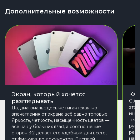
Дополнительные возможности
Экран, который хочется
Кар
разглядывать
С Ap
этот
Да, диагональ здесь не гигантская, но
инст
впечатления от экрана всё равно топовые.
тех,
Яркость, четкость, насыщенность цветов —
руки
все как у больших iPad, а соотношение
реак
сторон 3:2 делает его удобным для всего,
наве
от фильмов до документов. Дисплей