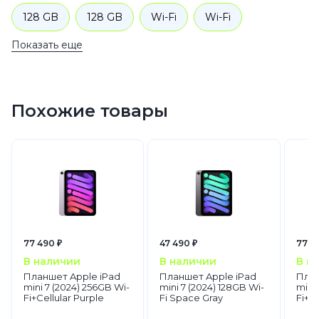
128 GB
128 GB
Wi-Fi
Wi-Fi
Показать еще
128 GB
Голубой
Планшеты
Apple
iPad mini
Похожие товары
77 490 ₽
47 490 ₽
77 4
В наличии
В наличии
В н
Планшет Apple iPad
Планшет Apple iPad
План
mini 7 (2024) 256GB Wi-
mini 7 (2024) 128GB Wi-
mini
Fi+Cellular Purple
Fi Space Gray
Fi+C