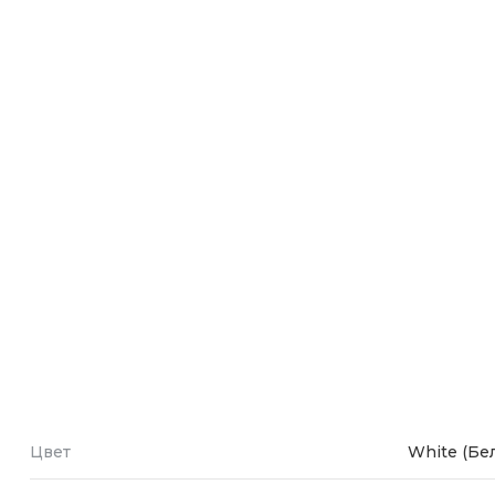
Зарядные 
Внешние а
Кабели
Автомобил
Цвет
White (Бе