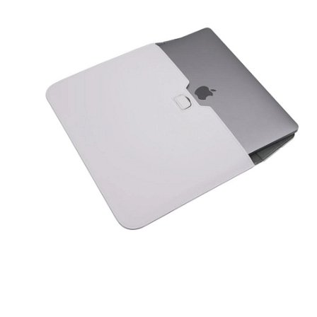
iPhone 1
iPhone 1
iPhone 1
iPhone S
Poco
F Series
M Series
X Series
Nothin