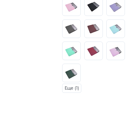
3
Series S
Pixel 9
2
Series Z
Pixel 8
1
Pixel 7
E
Pixel 6
Xiaomi
Honor
Honor 400
Honor 400
Honor Magi
Еще (1)
g
Redmi
Аксессу
Чехлы
Защитные 