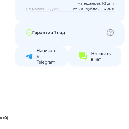
менеджера), 1-2 дня
устройства
По России (СДЭК)
от 500 рублей, 1-4 дня
ккумуляторы
ьные держатели
Гарантия 1 год
Написать
Написать
в
в чат
Telegram
лый)