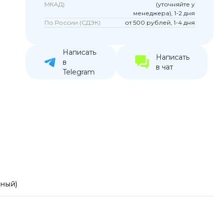
МКАД)
(уточняйте у
устройства
менеджера), 1-2 дня
По России (СДЭК)
от 500 рублей, 1-4 дня
ккумуляторы
Написать
ьные держатели
Написать
в
в чат
Telegram
рный)