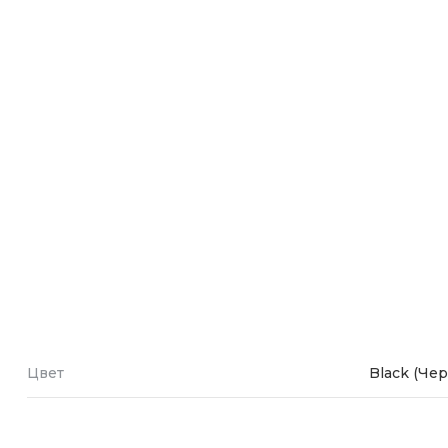
Зарядные 
Внешние а
Кабели
Автомобил
Цвет
Black (Че