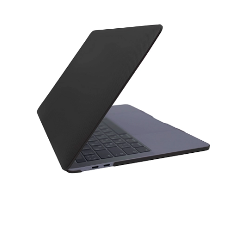
iPhone 1
iPhone 1
iPhone 1
iPhone S
Poco
F Series
M Series
X Series
Nothin