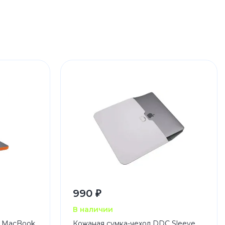
990 ₽
В наличии
а MacBook
Кожаная сумка-чехол DDC Sleeve