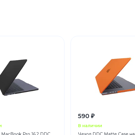
590 ₽
и
В наличии
 MacBook Pro 16.2 DDC
Чехол DDC Matte Case н