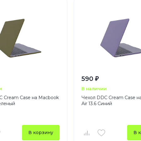
590 ₽
и
В наличии
C Cream Case на Macbook
Чехол DDC Cream Case н
Зеленый
Air 13.6 Синий
В корзину
В 