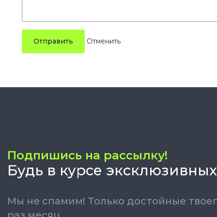
Отправить
Подпишись на рассылку!
Будь в курсе эксклюзивных
Мы не спамим! Только достойные твоег
раз месяц.