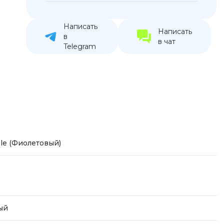
устройства
ккумуляторы
Написать
Написать
в
в чат
Telegram
ьные держатели
le (Фиолетовый)
ый