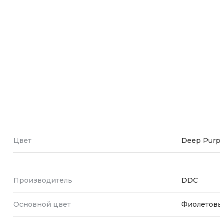
Зарядные 
Внешние а
Кабели
Автомобил
Цвет
Deep Purp
Производитель
DDC
Основной цвет
Фиолетов