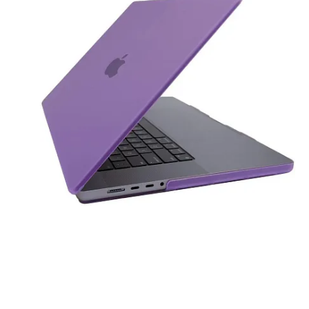
iPhone 1
iPhone 1
iPhone 1
iPhone S
Poco
F Series
M Series
X Series
Nothin