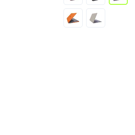
3
Series S
Pixel 9
2
Series Z
Pixel 8
1
Pixel 7
E
Pixel 6
Xiaomi
Honor
Honor 400
Honor 400
Honor Magi
g
Redmi
Аксессу
Чехлы
Защитные 