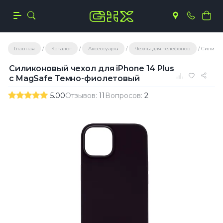
Главная
Каталог
Аксессуары
Чехлы для телефонов
Силикон
Силиконовый чехол для iPhone 14 Plus
с MagSafe Темно-фиолетовый
5.00
Отзывов:
11
Вопросов:
2