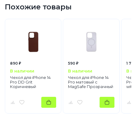
Похожие товары
890 ₽
590 ₽
1 790
В наличии
В наличии
В н
Чехол для iPhone 14
Чехол для iPhone 14
Чехо
Pro DD Grit
Pro матовый с
Pro 
Коричневый
MagSafe Прозрачный
with