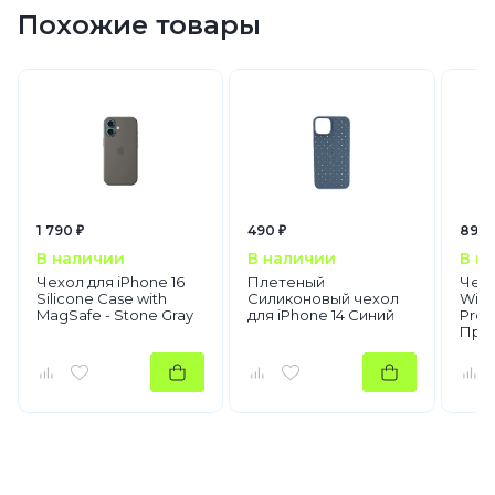
Похожие товары
1 790 ₽
490 ₽
890 
В наличии
В наличии
В н
Чехол для iPhone 16
Плетеный
Чехо
Silicone Case with
Силиконовый чехол
WiWU
MagSafe - Stone Gray
для iPhone 14 Синий
Prot
Про