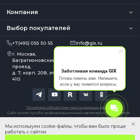
Компания
Выбор покупателей
+7(495) 055 50 55
info@gix.ru
г. Москва,
10:00 – 20:00
Ежедневно
Багратионовский
проезд,
Заботливая команда GIX
д. 7, корп. 20В, эт. 4, оф.
Готовы помочь вам. Напишите,
410
если у вас появятся вопросы.
Политика обработки персональных данных
Сайт носит сугубо информационный характер и не является
публичной офертой, определяемой Статьей 437 (2) ГК РФ
Мы используем cookie-файлы, чтобы вам было проще
490 ₽
В корзину
работать с сайтом