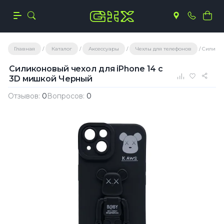
Главная
Каталог
Аксессуары
Чехлы для телефонов
Силикон
Силиконовый чехол для iPhone 14 с
3D мишкой Черный
Отзывов:
0
Вопросов:
0