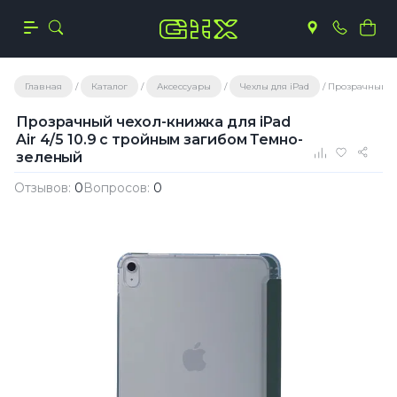
Главная
Каталог
Аксессуары
Чехлы для iPad
Прозрачный че
Прозрачный чехол-книжка для iPad
Air 4/5 10.9 с тройным загибом Темно-
зеленый
Отзывов:
0
Вопросов:
0