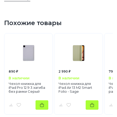
Похожие товары
890 ₽
2 990 ₽
790 
В наличии
В наличии
В н
Чехол-книжка для
Чехол-книжка для
Чехо
iPad Pro 12.9 3 загиба
iPad Air 13 M2 Smart
iPad
без рамки Серый
Folio - Sage
рамк