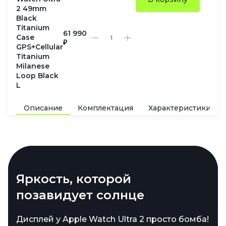
2 49mm
Black
Titanium
61 990
Case
₽
GPS+Cellular
Titanium
Milanese
Loop Black
L
Описание
Комплектация
Характеристики
Мощь нового процессора
Яркость, которой
Титан, который выдержит
Морские глубины больше не
Датчики, которые знают о
позавидует солнце
всё
предел
вас всё
Apple Watch Ultra 2 получили прокачанный
чип S9 SiP, в котором спрятаны 5,6 млрд
Дисплей у Apple Watch Ultra 2 просто бомба!
Часы созданы для экстремалов, и это сразу
Водонепроницаемость WR100 — это заявка
Apple Watch Ultra 2 — это мини-лаборатория