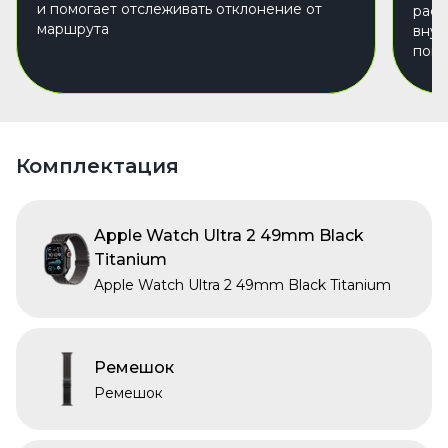
и помогает отслеживать отклонение от
расп
маршрута
внут
поко
Комплектация
Apple Watch Ultra 2 49mm Black
Titanium
Apple Watch Ultra 2 49mm Black Titanium
Ремешок
Ремешок