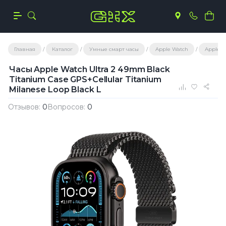
Главная
Каталог
Умные смарт часы
Apple Watch
Apple W
Часы Apple Watch Ultra 2 49mm Black
Titanium Case GPS+Cellular Titanium
Milanese Loop Black L
Отзывов:
0
Вопросов:
0