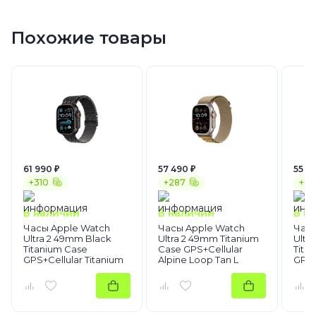
Milanese Loop
Черный ремешок
Похожие товары
Умные смарт часы
Apple Watch
Apple Watch Ultra 2
61 990 ₽
57 490 ₽
55 4
+310
+287
+27
В наличии
В наличии
В н
Часы Apple Watch
Часы Apple Watch
Часы
Ultra 2 49mm Black
Ultra 2 49mm Titanium
Ultr
Titanium Case
Case GPS+Cellular
Tita
GPS+Cellular Titanium
Alpine Loop Tan L
GPS+
Milanese Loop Black L
Mila