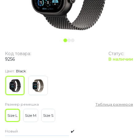
Код товара:
Статус:
9256
В наличии
Цвет:
Black
Размер ремешка
Таблица размеров
Size L
Size M
Size S
Новый
✔️