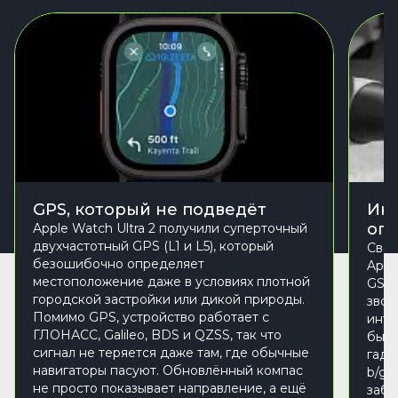
GPS, который не подведёт
Инт
ог
Apple Watch Ultra 2 получили суперточный
двухчастотный GPS (L1 и L5), который
Своб
безошибочно определяет
Appl
местоположение даже в условиях плотной
GSM 
городской застройки или дикой природы.
звон
Помимо GPS, устройство работает с
инте
ГЛОНАСС, Galileo, BDS и QZSS, так что
быст
сигнал не теряется даже там, где обычные
гадж
навигаторы пасуют. Обновлённый компас
b/g/
не просто показывает направление, а ещё
забы