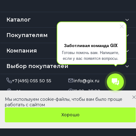
Каталог
Покупателям
Заботливая команда GIX
Компания
Готовы помочь вам. Напишите,
если у вас появятся вопросы.
Выбор покупателей
+7(495) 055 50 55
info@gix.ru
г. Москва,
10:00 – 20:00
Ежедневно
Багратионовский
Мы используем cookie-файлы, чтобы вам было проще
61 990 ₽
В корзину
проезд,
работать с сайтом
д. 7, корп. 20В, эт. 4, оф.
Хорошо
410
Главная
Кабинет
Каталог
Сравнение
Избранное