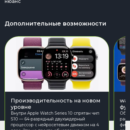
нюанс
Дополнительные возможности
Производительность на новом
wat
уровне
фу
Внутри Apple Watch Series 10 спрятан чип
Обно
S10 — 64-разрядный двухъядерный
расш
процессор с нейросетевым движком на 4
фитн