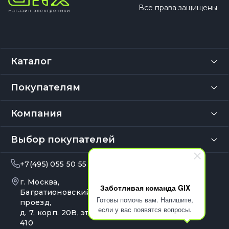
Все права защищены
Каталог
Покупателям
Компания
Выбор покупателей
+7(495) 055 50 55
info@gix.ru
г. Москва,
10:00 – 20:00
Заботливая команда GIX
Ежедневно
Багратионовский
Готовы помочь вам. Напишите,
проезд,
если у вас появятся вопросы.
д. 7, корп. 20В, эт. 4, оф.
410