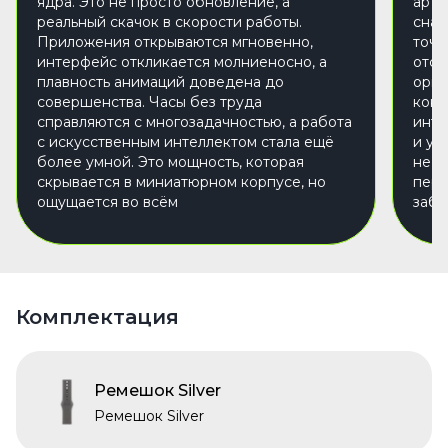
ядра. Это не просто обновление, а
арте
реальный скачок в скорости работы.
сна 
Приложения открываются мгновенно,
точн
интерфейс откликается молниеносно, а
отсл
плавность анимаций доведена до
орга
совершенства. Часы без труда
конт
справляются с многозадачностью, а работа
инте
с искусственным интеллектом стала ещё
и ул
более умной. Это мощность, которая
не п
скрывается в миниатюрном корпусе, но
перс
ощущается во всём
забо
Комплектация
Ремешок Silver
Ремешок Silver