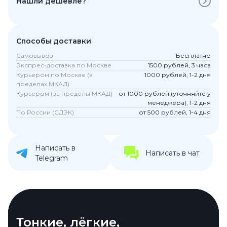
Нашли дешевле?
Способы доставки
Самовывоз
Бесплатно
Экспрес-доставка по Москве
1500 рублей, 3 часа
Курьером по Москве (в
1000 рублей, 1-2 дня
пределах МКАД)
Курьером (за пределы МКАД)
от 1000 рублей (уточняйте у
менеджера), 1-2 дня
По России (СДЭК)
от 500 рублей, 1-4 дня
Написать в
Написать в чат
Telegram
Яркий дисплей, который
Тонкие, лёгкие,
Экологичность в каждом
Цвета, которые подчеркнут
Зарядка, которая не