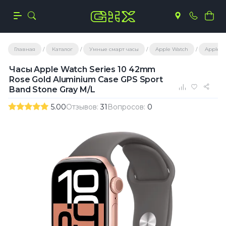
Главная
Каталог
Умные смарт часы
Apple Watch
Apple Wa
Часы Apple Watch Series 10 42mm
Rose Gold Aluminium Case GPS Sport
Band Stone Gray M/L
5.00
Отзывов:
31
Вопросов:
0