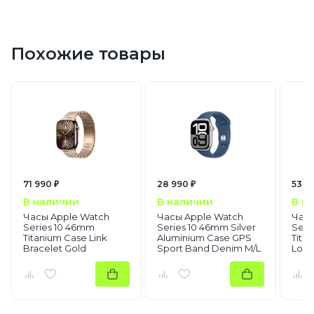
Apple Watch Sport Band
Apple Watch M/L
Похожие товары
Sport Band
Size M/L
Stone gray (Серый)
42 мм
2024
Умные смарт часы
Apple Watch
Apple Watch Series 10
71 990 ₽
28 990 ₽
53 9
В наличии
В наличии
В н
Часы Apple Watch
Часы Apple Watch
Часы
Series 10 46mm
Series 10 46mm Silver
Seri
Titanium Case Link
Aluminium Case GPS
Tita
Bracelet Gold
Sport Band Denim M/L
Loop