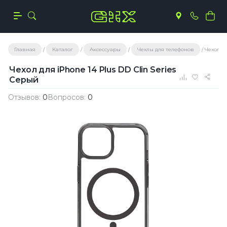
Главная
Каталог
Аксессуары
Чехлы для телефонов
Чехол дл
Чехол для iPhone 14 Plus DD Clin Series
Серый
Отзывов:
0
Вопросов:
0