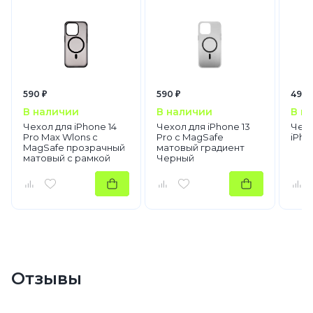
590 ₽
590 ₽
490 
В наличии
В наличии
В н
Чехол для iPhone 14
Чехол для iPhone 13
Чехо
Pro Max Wlons с
Pro с MagSafe
iPho
MagSafe прозрачный
матовый градиент
матовый с рамкой
Черный
Черный
Отзывы