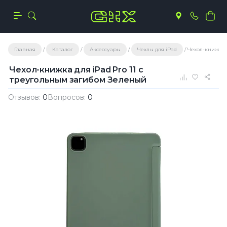
Главная
Каталог
Аксессуары
Чехлы для iPad
Чехол-книжка 
Чехол-книжка для iPad Pro 11 с
треугольным загибом Зеленый
Отзывов:
0
Вопросов:
0