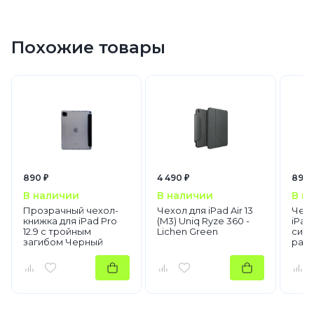
Похожие товары
890 ₽
4 490 ₽
890 
В наличии
В наличии
В н
Прозрачный чехол-
Чехол для iPad Air 13
Чехо
книжка для iPad Pro
(M3) Uniq Ryze 360 -
iPad 
12.9 с тройным
Lichen Green
сили
загибом Черный
рам