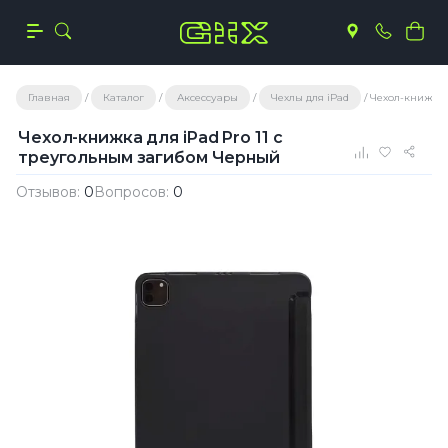
Главная
Каталог
Аксессуары
Чехлы для iPad
Чехол-книжка 
Чехол-книжка для iPad Pro 11 с
треугольным загибом Черный
Отзывов:
0
Вопросов:
0