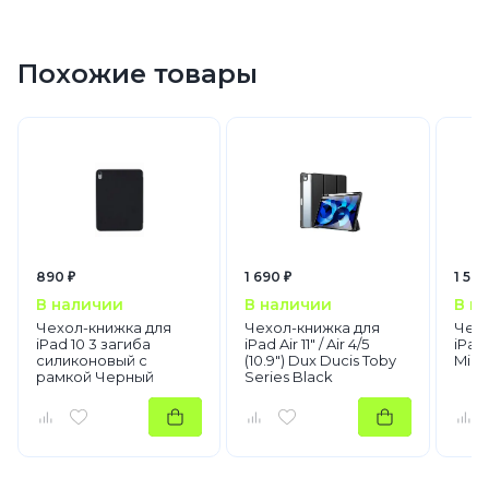
Похожие товары
890 ₽
1 690 ₽
1 590
В наличии
В наличии
В н
Чехол-книжка для
Чехол-книжка для
Чехо
iPad 10 3 загиба
iPad Air 11" / Air 4/5
iPad 
силиконовый с
(10.9") Dux Ducis Toby
Mila
рамкой Черный
Series Black