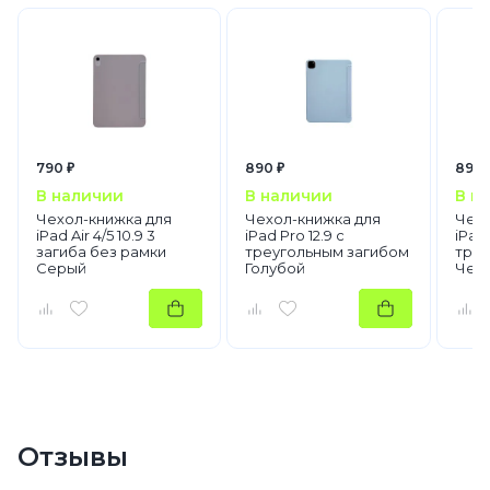
790 ₽
890 ₽
890 
В наличии
В наличии
В н
Чехол-книжка для
Чехол-книжка для
Чехо
iPad Air 4/5 10.9 3
iPad Pro 12.9 с
iPad 
загиба без рамки
треугольным загибом
треу
Серый
Голубой
Чер
Отзывы